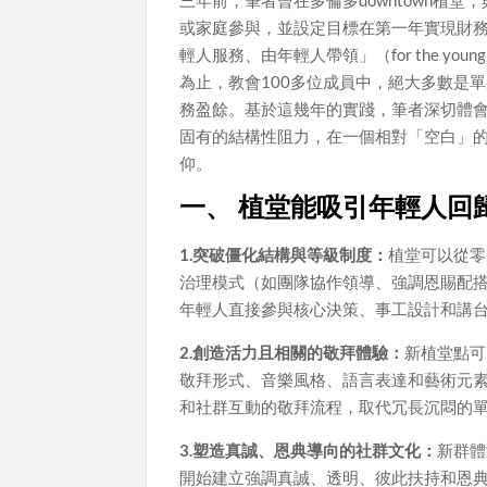
三年前，筆者曾在多倫多downtown植
或家庭參與，並設定目標在第一年實現財
輕人服務、由年輕人帶領」（for the young peopl
為止，教會100多位成員中，絕大多數是
務盈餘。基於這幾年的實踐，筆者深切體
固有的結構性阻力，在一個相對「空白」
仰。
一、 植堂能吸引年輕人回
1.突破僵化結構與等級制度：
植堂可以從零
治理模式（如團隊協作領導、強調恩賜配
年輕人直接參與核心決策、事工設計和講
2.創造活力且相關的敬拜體驗：
新植堂點可
敬拜形式、音樂風格、語言表達和藝術元
和社群互動的敬拜流程，取代冗長沉悶的
3.塑造真誠、恩典導向的社群文化：
新群體
開始建立強調真誠、透明、彼此扶持和恩