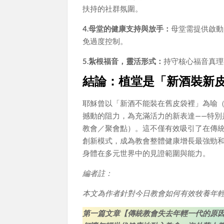
扶持的社群氛圍。
4.母堂的健康支持與放手：
母堂需提供啟動
免過度控制。
5.紮根福音，靈活形式：
持守核心福音真理
結論：植堂是「新酒裝新
耶穌曾以「新酒不能裝在舊皮袋裡」為喻（
撼動的阻力，為充滿活力的新表達——特別
教會／聚會點）。這不僅有效吸引了在傳
創新模式，成為教會整體健康增長最強勁
身體在多元世界中的見證範圍與能力。
編者註：
本文為作者針對今日教會如何有效牧養年
第一篇文章【傳統教會失去年輕一代的原因