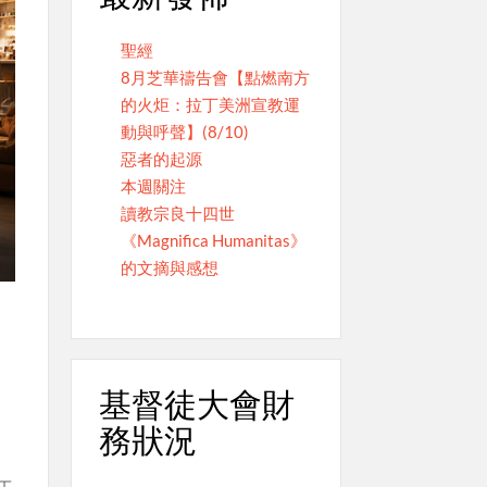
聖經
8月芝華禱告會【點燃南方
的火炬：拉丁美洲宣教運
動與呼聲】(8/10)
惡者的起源
本週關注
讀教宗良十四世
《Magnifica Humanitas》
的文摘與感想
基督徒大會財
務狀況