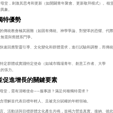
響母堂，刺激其思考和更新（如開闢青年聚會、更新敬拜模式）。植
和異象。
獨特優勢
的傳統教會極其困難（如固有傳統、神學爭論、對變革的恐懼、代
，無需與舊體系鬥爭。
快速回應聖靈引導、文化變化和群體需求，進行試驗和調整，而傳
特定群體或實踐特定使命（如城市職場青年、創意工作者、大學
生的張力。
並促進增長的關鍵要素
母堂，需有清晰使命——服事誰？滿足何種獨特需求？
含理解並代表目標年輕人、且被充分賦權的年輕領袖。
言、活動須與目標群體文化產生共鳴，並竭力營造真實、接納、彼