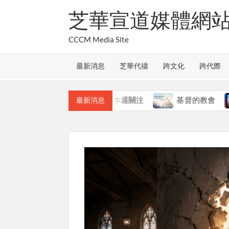
Skip
芝華宣道媒體網
to
content
CCCM Media Site
最新消息
芝華代禱
跨文化
跨代際
教會的合一
本週關注
基督的教會
最新消息