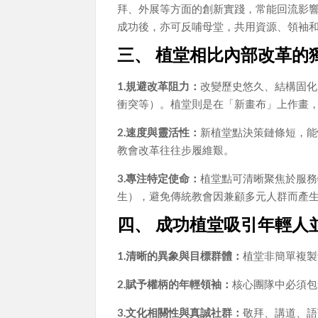
拜、外展等方面的創新實踐，常能回流影
成功後，亦可反哺母堂，共用資源、領袖
三、 植堂相比內部改革的
1.規避改革阻力：
改變歷史悠久、結構固化
衝突等）。植堂則是在「新畫布」上作畫
2.速度與靈活性：
新植堂點決策鏈條短，能
教會改革往往步履維艱。
3.專注特定使命：
植堂點可清晰聚焦於服務
生），避免傳統教會因兼顧多元人群而產
四、 成功植堂吸引年輕人
1.清晰的異象與目標群體：
植堂非簡單複製
2.賦予權柄的年輕領袖：
核心團隊中必須包
3.文化相關性與真誠社群：
敬拜、講道、語