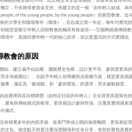
堂，與傳統的植堂模式不同。此次植堂完全從零開始：母會未差遣任何同
務獨立，不依賴母會資金支持。所建立的是一個「由年輕人組成、為
e, of the young people, by the young people）的新型教會。迄
單身的大學生和職場青年（職青），且自成立第一年起，每年均實現
會到植堂是吸引年輕人回歸教會的極其有效途徑——它能夠繞過傳統教
的環境中，直接回應年輕一代的核心訴求，並以更靈活的方式實踐信
歸教會的原因
開始，建立扁平化結構，擺脫歷史包袱，設計更平等、參與度更高
搭而非等級職位）。在賦予年輕人領導權與決策權方面，植堂更容易
台服事，滿足其「被傾聽」和「參與塑造」的需求，而非被動接受。
自由選擇與其目標群體（如特定社區的年輕人）文化背景高度契合
素，避免與傳統模式的衝突。更容易設計參與性強、注重真實情感表
單向儀式。
沒有積累多年的內部矛盾、派系鬥爭或公開的偽善醜聞，更容易從
典的文化。植堂點天然更注重深度關係和生命分享，有助於聚焦真實