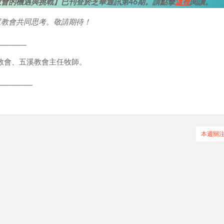
會的機遇與挑戰】已刊登於芝華通訊第46期
。請點擊
這裡
閱讀。
眾教會共同思考。敬請期待！
_________
教會、五溪教會主任牧師。
___________
本週關