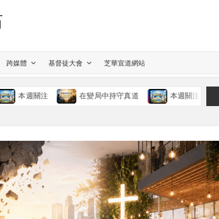
站
跨媒體
基督徒大會
芝華宣道網站
本週關注
在變局中持守真道
本週關注
慈