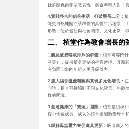
社群關係而非宗教表現，契合年輕人對「
4.實踐整合的信仰生活，打破聖俗二分：
植
能更自然地關注該群體的具體生活場景（
形態，便於發起與社會關懷、文化更新、
二、 植堂作為教會增長的
1.觸及被忽略或排斥的群體：
植堂可專門針
區等），提供量身定制的福音途徑。其新
有負面印象的年輕人更具吸引力。
2.擴大福音覆蓋範圍與實現多元化增長：
在
同時，植堂可接觸到不同文化背景、年齡
群的困境。
3.創造健康的「繁殖」迴圈：
植堂是訓練和
程中快速成長。成功的植堂還能激勵母堂
4.緩解母堂壓力並促進其更新：
吸引新人的