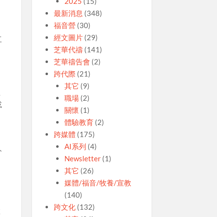
2025
(15)
最新消息
(348)
福音營
(30)
，
經文圖片
(29)
工
芝華代禱
(141)
芝華禱告會
(2)
跨代際
(21)
其它
(9)
社
職場
(2)
或
關懷
(1)
體驗教育
(2)
跨媒體
(175)
。
AI系列
(4)
人
Newsletter
(1)
其它
(26)
過
媒體/福音/牧養/宣教
。
(140)
跨文化
(132)
敬