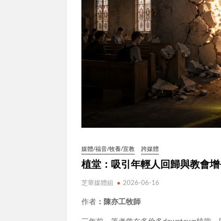
媒體/福音/牧養/宣教
跨媒體
植堂：吸引年輕人回歸與教會增
芝華媒體組
2026-06-16
作者
：陳亦工牧師