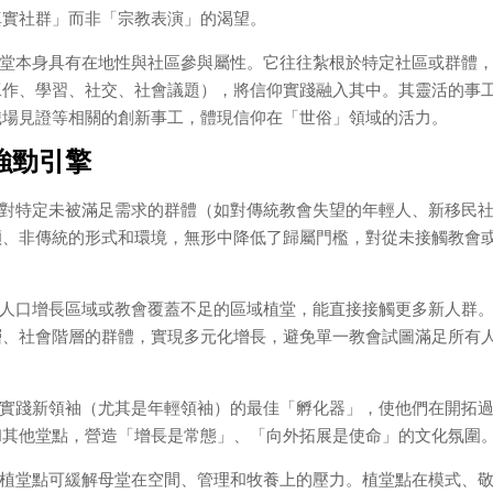
真實社群」而非「宗教表演」的渴望。
堂本身具有在地性與社區參與屬性。它往往紮根於特定社區或群體
工作、學習、社交、社會議題），將信仰實踐融入其中。其靈活的事
職場見證等相關的創新事工，體現信仰在「世俗」領域的活力。
強勁引擎
對特定未被滿足需求的群體（如對傳統教會失望的年輕人、新移民
穎、非傳統的形式和環境，無形中降低了歸屬門檻，對從未接觸教會
人口增長區域或教會覆蓋不足的區域植堂，能直接接觸更多新人群
層、社會階層的群體，實現多元化增長，避免單一教會試圖滿足所有
實踐新領袖（尤其是年輕領袖）的最佳「孵化器」，使他們在開拓
和其他堂點，營造「增長是常態」、「向外拓展是使命」的文化氛圍
植堂點可緩解母堂在空間、管理和牧養上的壓力。植堂點在模式、