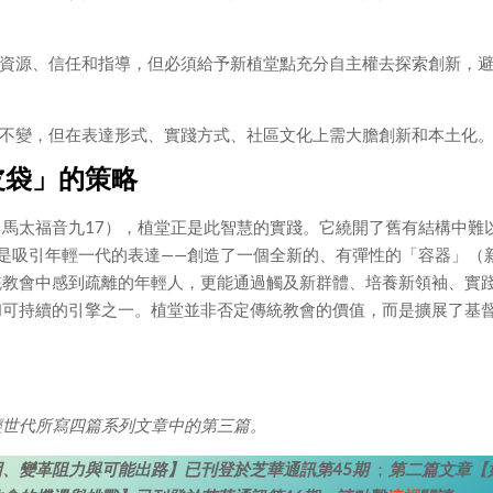
資源、信任和指導，但必須給予新植堂點充分自主權去探索創新，
不變，但在表達形式、實踐方式、社區文化上需大膽創新和本土化
皮袋」的策略
馬太福音九17），植堂正是此智慧的實踐。它繞開了舊有結構中難
是吸引年輕一代的表達——創造了一個全新的、有彈性的「容器」（
統教會中感到疏離的年輕人，更能通過觸及新群體、培養新領袖、實
和可持續的引擎之一。植堂並非否定傳統教會的價值，而是擴展了基
輕世代所寫四篇系列文章中的第三篇。
、變革阻力與可能出路】已刊登於芝華通訊第45期
；
第二篇文章【