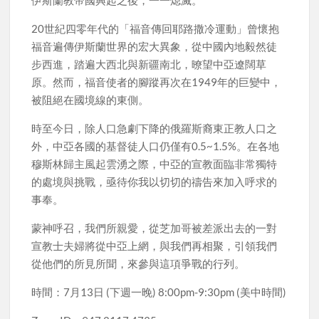
20世紀四零年代的「福音傳回耶路撒冷運動」曾懷抱
福音遍傳伊斯蘭世界的宏大異象，從中國內地毅然徒
步西進，踏遍大西北與新疆南北，暸望中亞遼闊草
原。然而，福音使者的腳蹤再次在1949年的巨變中，
被阻絕在國境線的東側。
時至今日，除人口急劇下降的俄羅斯裔東正教人口之
外，中亞各國的基督徒人口仍僅有0.5~1.5%。在各地
穆斯林歸主風起雲湧之際，中亞的宣教面臨非常獨特
的處境與挑戰，亟待你我以切切的禱告來加入呼求的
事奉。
蒙神呼召，我們所親愛，從芝加哥被差派出去的一對
宣教士夫婦將從中亞上網，與我們再相聚，引領我們
從他們的所見所聞，來參與這項爭戰的行列。
時間：7月13日 (下週一晚) 8:00pm-9:30pm (美中時間)