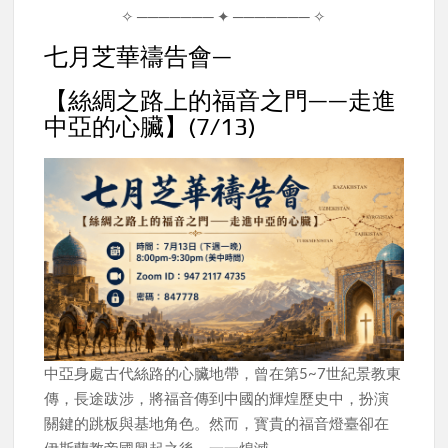
✧ ─────── ✦ ─────── ✧
七月芝華禱告會—
【絲綢之路上的福音之門——走進
中亞的心臟】(7/13)
中亞身處古代絲路的心臟地帶，曾在第5~7世紀景教東
傳，長途跋涉，將福音傳到中國的輝煌歷史中，扮演
關鍵的跳板與基地角色。然而，寳貴的福音燈臺卻在
伊斯蘭教帝國興起之後，一一熄滅。