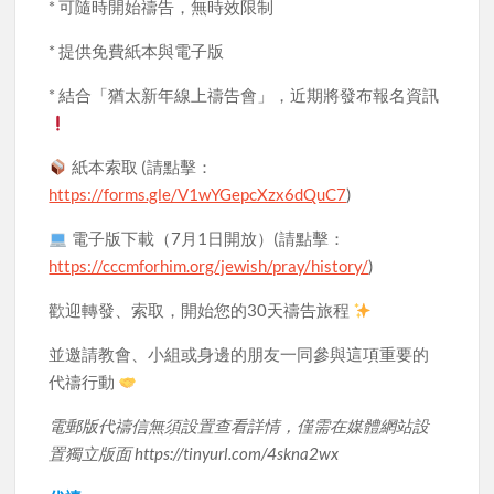
* 可隨時開始禱告，無時效限制
* 提供免費紙本與電子版
* 結合「猶太新年線上禱告會」，近期將發布報名資訊
紙本索取 (請點擊：
https://forms.gle/V1wYGepcXzx6dQuC7
)
電子版下載（7月1日開放）(請點擊：
https://cccmforhim.org/jewish/pray/history/
)
歡迎轉發、索取，開始您的30天禱告旅程
並邀請教會、小組或身邊的朋友一同參與這項重要的
代禱行動
電郵版代禱信無須設置查看詳情，
僅需在媒體網站設
置獨立版面 https://tinyurl.com/4skna2wx