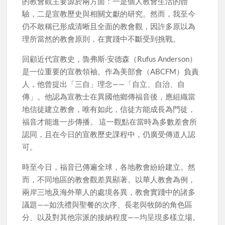
的教會觀主要源於兩方面：一是個人教會生活的體
驗，二是宣教歷史與相關文獻的研究。然而，我至今
仍不敢稱已形成清晰且全面的教會觀，因許多原以為
理所當然的教會原則，在實踐中不斷受到挑戰。
回顧近代宣教史，魯弗斯·安德森（Rufus Anderson）
是一位重要的宣教領袖。作為美部會（ABCFM）負責
人，他曾提出「三自」理念——「自立、自治、自
傳」。他認為宣教士在異國他鄉傳福音後，應組織當
地信徒建立教會，唯有如此，信徒方能成長為門徒，
福音才能進一步傳播。 這一觀點在當時為多數差會所
認同，且在今日的宣教歷史課程中，仍廣受傳道人認
可。
時至今日，福音已傳遍全球，各地教會紛紛建立。然
而，不同地區的教會觀差異顯著。以華人教會為例，
兩岸三地及海外華人的處境各異，教會實踐中的諸多
議題——如洗禮與聖餐的次序、長老與牧師的角色區
分、以及對其他宗派的接納程度——均呈現多樣立場。