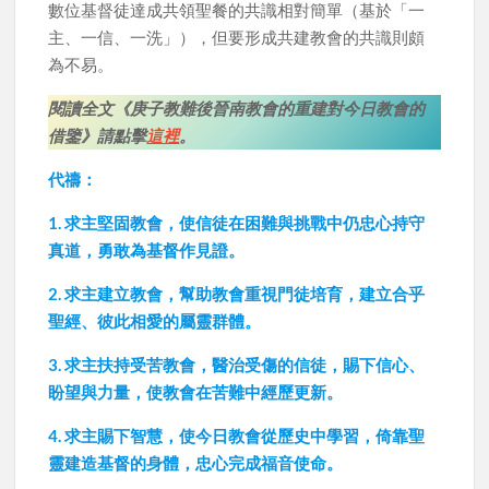
數位基督徒達成共領聖餐的共識相對簡單（基於「一
主、一信、一洗」），但要形成共建教會的共識則頗
為不易。
閱讀全文《庚子教難後晉南教會的重建對今日教會的
借鑒》請點擊
這裡
。
代禱：
1. 求主堅固教會，使信徒在困難與挑戰中仍忠心持守
真道，勇敢為基督作見證。
2. 求主建立教會，幫助教會重視門徒培育，建立合乎
聖經、彼此相愛的屬靈群體。
3. 求主扶持受苦教會，醫治受傷的信徒，賜下信心、
盼望與力量，使教會在苦難中經歷更新。
4. 求主賜下智慧，使今日教會從歷史中學習，倚靠聖
靈建造基督的身體，忠心完成福音使命。