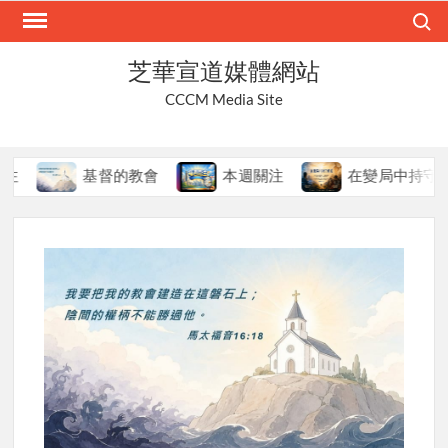
Skip
Search
to
content
芝華宣道媒體網站
CCCM Media Site
基督的教會
本週關注
在變局中持守真道