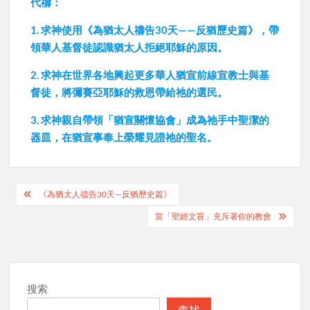
代禱：
1. 求神使用《為猶太人禱告30天——反猶歷史篇》，帶
領華人基督徒認識猶太人拒絕耶穌的原因。
2. 求神在世界各地興起更多華人猶宣前線宣教士與基
督徒，將彌賽亞耶穌的救恩帶給祂的選民。
3. 求神親自帶領「猶宣關懷協會」成為祂手中聖潔的
器皿，在猶宣事奉上榮耀見證祂的聖名。
Post
《為猶太人禱告30天—反猶歷史篇》
navigation
當「聖經文盲」充斥著你的教會
搜索
查找