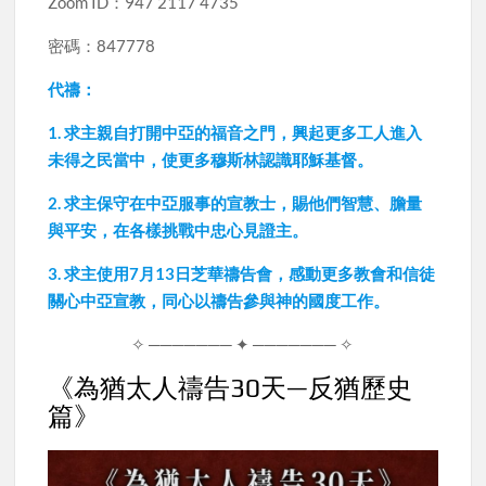
Zoom ID：947 2117 4735
密碼：847778
代禱：
1. 求主親自打開中亞的福音之門，興起更多工人進入
未得之民當中，使更多穆斯林認識耶穌基督。
2. 求主保守在中亞服事的宣教士，賜他們智慧、膽量
與平安，在各樣挑戰中忠心見證主。
3. 求主使用7月13日芝華禱告會，感動更多教會和信徒
關心中亞宣教，同心以禱告參與神的國度工作。
✧ ─────── ✦ ─────── ✧
《為猶太人禱告30天—反猶歷史
篇》