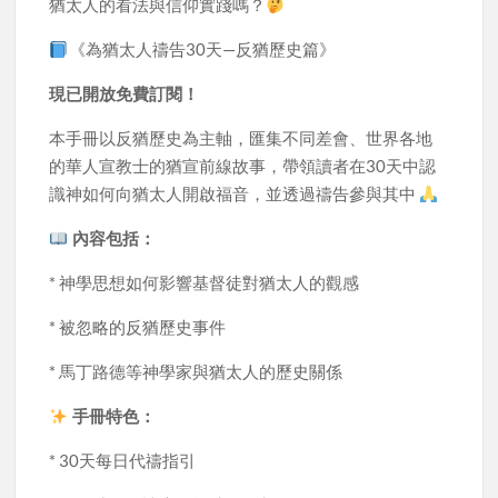
猶太人的看法與信仰實踐嗎？
《為猶太人禱告30天—反猶歷史篇》
現已開放免費訂閱！
本手冊以反猶歷史為主軸，匯集不同差會、世界各地
的華人宣教士的猶宣前線故事，帶領讀者在30天中認
識神如何向猶太人開啟福音，並透過禱告參與其中
內容包括：
* 神學思想如何影響基督徒對猶太人的觀感
* 被忽略的反猶歷史事件
* 馬丁路德等神學家與猶太人的歷史關係
手冊特色：
* 30天每日代禱指引