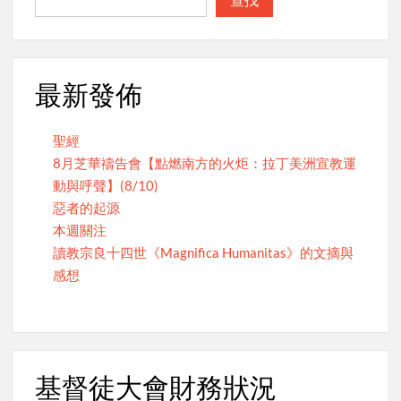
最新發佈
聖經
8月芝華禱告會【點燃南方的火炬：拉丁美洲宣教運
動與呼聲】(8/10)
惡者的起源
本週關注
讀教宗良十四世《Magnifica Humanitas》的文摘與
感想
基督徒大會財務狀況