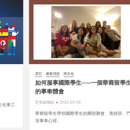
其它
最新消息
跨文化
》
如何服事國際學生——一個華裔留學
的事奉體會
芝華媒體組
2022-03-06
文化事工
華裔留學生帶領國際學生的團契聚會、查經班、
等事奉心得。