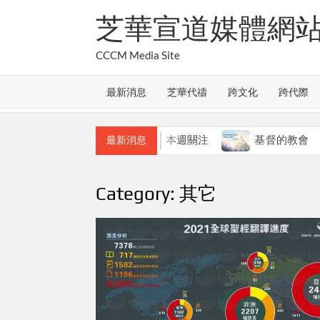
Skip
芝華宣道媒體網
to
content
CCCM Media Site
最新消息
芝華代禱
跨文化
跨代際
教會的合一
本週關注
基督的教會
最新消息
Category:
其它