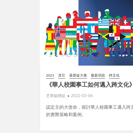
2021
其它
基督徒大會
最新消息
跨文化
《華人校園事工如何邁入跨文化
芝華媒體組
2022-03-06
認定主的大使命，探討華人校園事工邁入跨
的實際策略和案例。