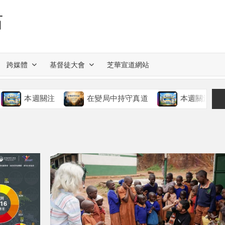
站
跨媒體
基督徒大會
芝華宣道網站
本週關注
在變局中持守真道
本週關注
慈