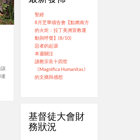
聖經
8月芝華禱告會【點燃南方
的火炬：拉丁美洲宣教運
動與呼聲】(8/10)
惡者的起源
本週關注
讀教宗良十四世
通該
《Magnifica Humanitas》
傳達
的文摘與感想
基督徒大會財
務狀況