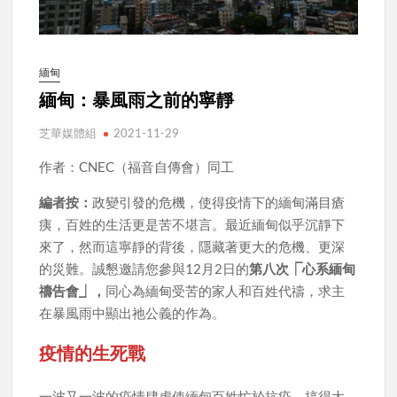
緬甸
緬甸：暴風雨之前的寧靜
芝華媒體組
2021-11-29
作者：CNEC（福音自傳會）同工
編者按：
政變引發的危機，使得疫情下的緬甸滿目瘡
痍，百姓的生活更是苦不堪言。最近緬甸似乎沉靜下
來了，然而這寧靜的背後，隱藏著更大的危機、更深
的災難。誠懇邀請您參與12月2日的
第八次⎾心系緬甸
禱告會⏌，
同心為緬甸受苦的家人和百姓代禱，求主
在暴風雨中顯出祂公義的作為。
疫情的生死戰
一波又一波的疫情肆虐使緬甸百姓忙於抗疫，搞得大