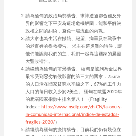
請為緬甸的政治局勢禱告。求神透過聯合國及外
界的影響之下平安為這場危機解圍，能和平解決
政權之間的糾紛，避免一場流血的內戰。
請大家也為生活在饑餓、絕望、病重及在戰爭中
的老百姓的得救禱告。 求主在這災難的時候，讓
他們能認識我們的主，我們一起為這國家的屬靈
大豐收禱告。
請繼續為緬甸的前景禱告。 緬甸是被列為全世界
最常受到惡劣氣候影響的第三大的國家，25.6%
的人口活在國家貧窮水平線之下，67%的工作力
人口的每日收入少於2美金。 緬甸在歐盟2020年
的脆弱國家指數中排名第八！ （Fragility
Index：
https://www.insdip.com/zh-CN/la-onu-y-
la-comunidad-internacional/indice-de-estados-
fragiles-2020/
）
請繼續為緬甸的疫情禱告，目前我們仍有幾位在