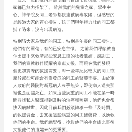
家都已無力招架了。 雖然我們的兒童之家、學生中
心、神學院及同工老師都接連被病毒攻陷，但感恩的
是經過大家的齊心禱告，孩子們與年輕力壯的同工都
挺了過來，沒有出現病逝。
特別請大家為我們的同工，特別是年長的同工禱告。
他們有的重傷，有的已安息主懷。 之前我們呼籲教會
伸出援手來救濟那些安息主懷的牧者遺孀，感謝主，
我們的宣教夥伴踴躍的奉獻支援。而現在我們發現一
個更加實際的救援需要，即一些年紀比較大的同工或
屬於那些可能會有併發症的同工的醫藥需要。由於軍
人政府的醫院對新冠病人束手無策，即使病人送去那
裡也是面臨死亡。如果這些病重的同工不能在第一時
間尋找私人醫院得到及時的治療和照顧，他們也會很
快因病離世。因此目前我們必須轉移一些「及時雨」
的救援資金，去支援這些病重的同工醫藥費，以挽救
他們的生命。我們總覺得，挽救他們的生命總比事後
支援他們的遺孀來的更重要。