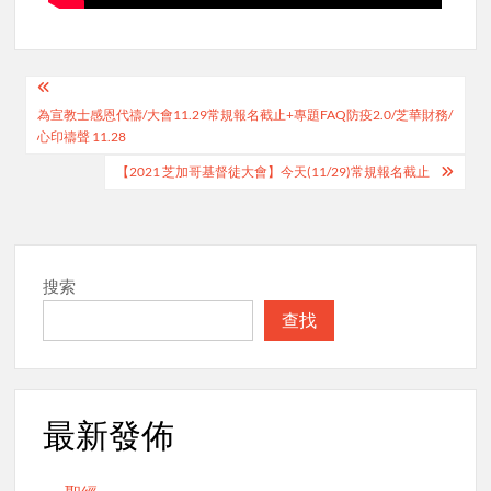
Post
為宣教士感恩代禱/大會11.29常規報名截止+專題FAQ防疫2.0/芝華財務/
navigation
心印禱聲 11.28
【2021 芝加哥基督徒大會】今天(11/29)常規報名截止
搜索
查找
最新發佈