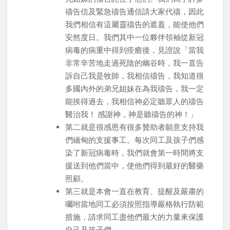
禱告信及緊急禱告通信請大家代禱，因此
我們相信有這屬靈禱告的遮蓋，能使他們
安然度日。我們其中一位夥伴領袖從新冠
病毒的病重中得到痊癒後，見證說「當我
非常辛苦地走過死陰的幽谷時，我一直告
訴自己我是牧師，我相信禱告，我知道很
多國內外的弟兄姐妹在為我禱告，我一定
能挨得過去，我相信神必定聽眾人的禱告
醫治我！ 感謝神，神是聽禱告的神！」
第二就是很感恩有很多贊助者願意支持我
們緬甸的支援事工。每次同工及孩子們感
染了新冠病毒時，我們就會第一時間將支
援送到他們當中，使他們得到最好的醫藥
照顧。
第三就是本會一直在教育、提醒及嚴肅的
囑咐當地同工必須按照指導嚴格執行防範
措施，請求同工盡他們最大的力量來保護
自己及孩子們。