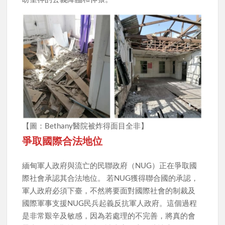
【圖：Bethany醫院被炸得面目全非】
爭取國際合法地位
緬甸軍人政府與流亡的民聯政府（NUG）正在爭取國
際社會承認其合法地位。 若NUG獲得聯合國的承認，
軍人政府必須下臺，不然將要面對國際社會的制裁及
國際軍事支援NUG民兵起義反抗軍人政府。這個過程
是非常艱辛及敏感，因為若處理的不完善，將真的會