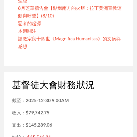
聖經
8月芝華禱告會【點燃南方的火炬：拉丁美洲宣教運
動與呼聲】(8/10)
惡者的起源
本週關注
讀教宗良十四世《Magnifica Humanitas》的文摘與
感想
基督徒大會財務狀況
截至：
2025-12-30 9:00AM
收入：
$79,742.75
支出：
$145,289.06