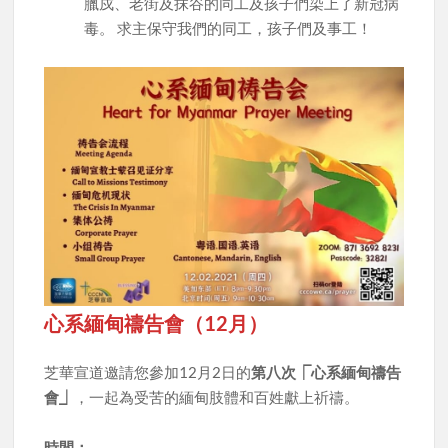
臘戍、老街及抹谷的同工及孩子們染上了新冠病
毒。 求主保守我們的同工，孩子們及事工！
心系緬甸禱告會（12月）
芝華宣道邀請您參加12月2日的
第八次⎾心系緬甸禱告
會⏌
，一起為受苦的緬甸肢體和百姓獻上祈禱。
時間：