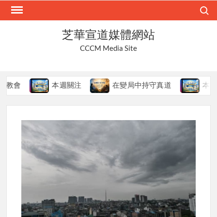
Skip
Search
to
content
芝華宣道媒體網站
CCCM Media Site
本週關注
在變局中持守真道
本週關注