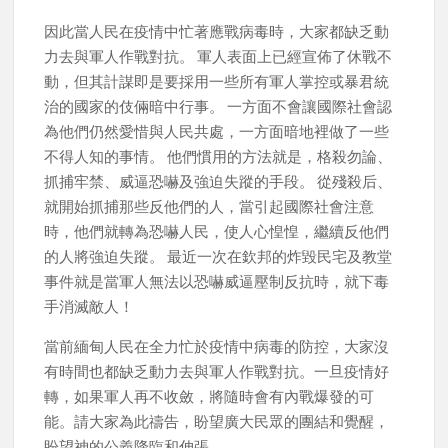
因此當人民在疫情中忙著應戰病毒時，大家都缺乏動
力去與軍人作戰對抗。 軍人表面上已經宣佈了休戰不
動，但其計謀即是要採用一些所有軍人掌控或暴君統
治的國家的伎倆暗中行事。 一方面不會讓國際社會認
為他們仍然愛惜與人民共處，一方面暗地裡做了一些
不得人知的事情。 他們慣用的方法就是，格殺勿論、
抓捕牢禁、威逼恐嚇及強迫失蹤的手段。 從殘殺后、
就開始抓捕那些反他們的人，當引起國際社會注意
時，他們就轉為恐嚇人民，使人心惶惶，繼續反他們
的人將強迫失蹤。 最近一次在欽邦的炸毀民宅及教堂
事件就是當軍人無法以恐嚇威逼壓制反抗時，就下毒
手消滅敵人！
當前緬甸人民在全力忙於疫情中病毒的防控，大家沒
有時間也都缺乏動力去與軍人作戰對抗。一旦疫情好
轉，如果軍人再不收斂，將隨時會有內戰爆發的可
能。請大家為此禱告，盼望廣大民眾的團結和覺醒，
盼望神的公義降臨和伸張。