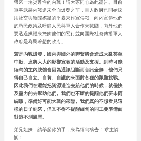
帶來一場災難性的內戰！請大家同心為此禱告。目前
軍事武裝內戰還未全面爆發之前，軍人政府已開始採
用社交與新聞媒體的平臺來作宣傳戰。向內宣傳他們
的愚民政策及呼籲人民與軍人合作來救國，向外他們
要透過媒體來掩飾他們的惡行並向國際社會傳播軍人
政府是為民著想的政府。
若是內戰爆發，國內與國外的聯繫將會造成大亂甚至
中斷。這將大大的影響宣教的活動及支援。到時可能
緬甸的主內肢體會因為通訊阻斷而音訊全無，他們只
得自己自立、自養、自護的來面對各種的艱難挑戰。
因此我們在還能把資源送進去給他們的時候，就儘快
及盡力的去幫助他們。我們也不斷的提醒他們要未雨
綢繆，準備好可能大戰的來臨。我們真的不想看見這
樣的日子到來，但又不得不提醒緬甸的同工要準備面
對這不測風雲。
弟兄姐妹，請舉起你的手，來為緬甸禱告！ 求主憐
悯！