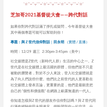
˙☆˙`··˙`·.·˙˙`··˙☆
`··˙`·.·˙˙`··˙☆˙
`··˙`·.·˙˙`··˙☆˙
芝加哥2021基督徒大會——跨代對話
如果你對跨代對話滿了掙扎或疑問，今年基督徒大會
其中兩個專題可能可以幫助到你！
專題：與 Z 世代信仰對話
｜
田永明
（實體 / 直播）
時間：12/29 週三 2:30pm-3:45pm（美中）
社交媒體是Z世代（新時代人群）生活的中心之一。Z
世代是在社交媒體上最活躍的群體，但他們並不只是
被動的瀏覽者，對於不少人來說，登入社交媒體就是
為了向人們說些什麼。他們比之前世代的人更喜歡在
社交媒體上發表言論，更重要的是，他們是最願意把
自己的 “個性和價值觀” 在網路上嶄露無遺的一代人。
你知道怎樣與Z 世代的朋友作信仰對話嗎？與 Z 世代同
行滿有經驗的田永明弟兄，很盼望與你一起交流，分