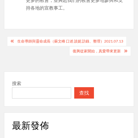
更多的教會，並興起我們的教會更多地參與和支
持各地的宣教事工。
Post
生命導師與靈命成長（蘇文峰 口述 談妮 訪錄、整理）2021.07.13
navigation
復興從家開始，真愛帶來更新
搜索
查找
最新發佈