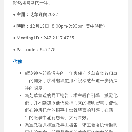
歡然邁向新的一年。
• 主題：
芝華迎向2022
•
時間：
12月13日 8:00pm-9:30pm (美中時間)
•
Meeting ID：
947 2117 4735
•
Passcode：
847778
代禱：
感謝神在即將過去的一年裏保守芝華宣道各項事
工的開拓，求神繼續使用和祝福芝華進一步拓展
神的國度。
為芝華宣道的同工禱告，求主親自引導、激勵他
們，并不斷加添他們從神而來的聰明智慧，使他
們在神所托付的服事中敏銳聖靈的引導，在新一
年的服事中滿有恩膏、大有果效。
為宣教復興和宣教事工禱告，求主藉著疫情復興