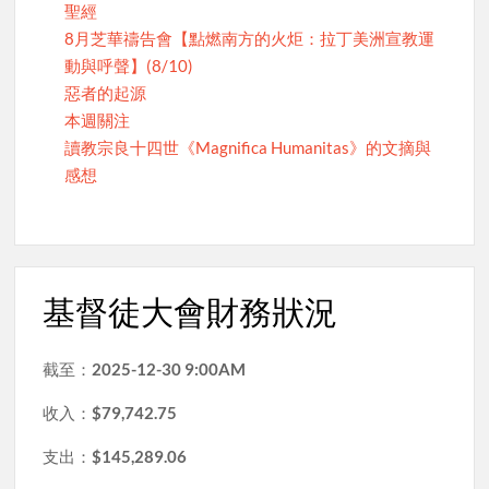
聖經
8月芝華禱告會【點燃南方的火炬：拉丁美洲宣教運
動與呼聲】(8/10)
惡者的起源
本週關注
讀教宗良十四世《Magnifica Humanitas》的文摘與
感想
基督徒大會財務狀況
截至：
2025-12-30 9:00AM
收入：
$79,742.75
支出：
$145,289.06