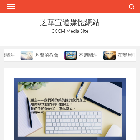
Skip
Search
to
content
芝華宣道媒體網站
CCCM Media Site
基督的教會
本週關注
在變局中持守真道