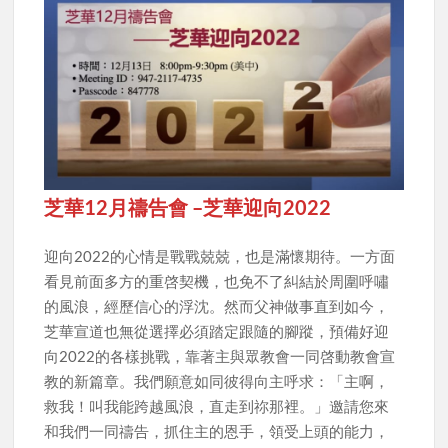
芝華12月禱告會 –芝華迎向2022
迎向2022的心情是戰戰兢兢，也是滿懷期待。一方面
看見前面多方的重啓契機，也免不了糾結於周圍呼嘯
的風浪，經歷信心的浮沈。然而父神做事直到如今，
芝華宣道也無從選擇必須踏定跟隨的腳蹤，預備好迎
向2022的各樣挑戰，靠著主與眾教會一同啓動教會宣
教的新篇章。我們願意如同彼得向主呼求：「主啊，
救我！叫我能跨越風浪，直走到祢那裡。」邀請您來
和我們一同禱告，抓住主的恩手，領受上頭的能力，