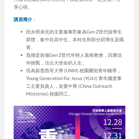
享心得。
講員簡介
：
田永明弟兄的主要服事對象為Gen Z世代留學生
群體，集中在高中生、本科生和部分碩博生及職
青。
負擔是裝備Gen Z世代年輕人紮根教會，回應信
仰挑戰，活出大使命的人生。
現為新墨西哥大學 (UNM) 校園團契青年輔導，
Young Generation For Jesus (YG4J) 青年國度事
工主要負責人，友愛中華 (China Outreach
Ministries) 校園同工。