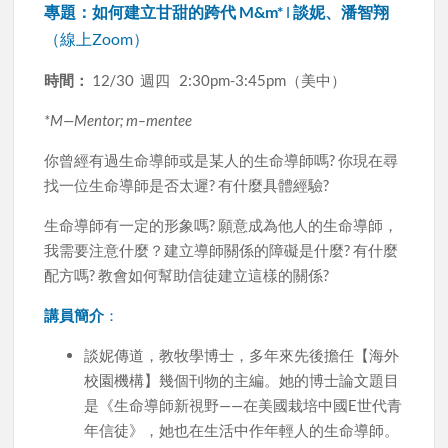
專題：如何建立甘甜的跨代 M&m*
l
談妮、潘智翔
（線上Zoom）
時間：
12/30 週四 2:30pm-3:45pm（美中）
*M—Mentor; m–mentee
你曾經有過生命導師或是某人的生命導師嗎? 你現在尋
找一位生命導師是否太遲? 有什麼具體經驗?
生命導師有一定的形象嗎? 願意成為他人的生命導師，
我需要注意什麼？建立導師關係的障礙是什麼? 有什麼
配方嗎? 教會如何幫助信徒建立這樣的關係?
講員簡介
：
談妮傳道，教牧學博士，多年來先後擔任【海外
校園機構】幾個刊物的主編。她的博士論文題目
是《生命導師新視野——在美國栽培中國E世代青
年信徒》，她也在生活中作年輕人的生命導師。