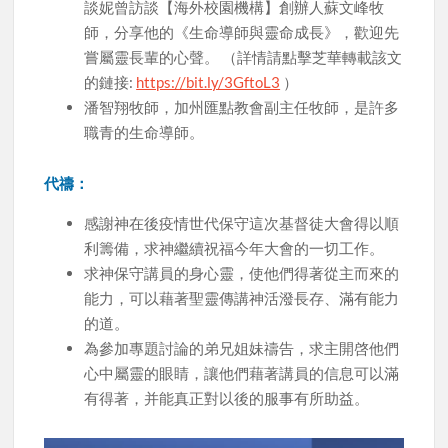
談妮曾訪談【海外校園機構】創辦人蘇文峰牧
師，分享他的《生命導師與靈命成長》，歡迎先
嘗屬靈長輩的心聲。 （詳情請點擊芝華轉載該文
的鏈接:
https://bit.ly/3GftoL3
）
潘智翔牧師，加州匯點教會副主任牧師，是許多
職青的生命導師。
代禱：
感謝神在後疫情世代保守這次基督徒大會得以順
利籌備，求神繼續祝福今年大會的一切工作。
求神保守講員的身心靈，使他們得著從主而來的
能力，可以藉著聖靈傳講神活潑長存、滿有能力
的道。
為參加專題討論的弟兄姐妹禱告，求主開啓他們
心中屬靈的眼睛，讓他們藉著講員的信息可以滿
有得著，并能真正對以後的服事有所助益。