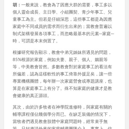
胡：
一般來說，教會為了因應大群的需要，事工多以
個人靈命成長、主日學、小組團契、青少年事工、兒
童事工為主。但若是仔細深思，這些事工都是為因應
家庭中不同成員的需求而衍生出來的；當教會普遍以
制式架構發展各項事工，而忽略最基本的元素─家庭─
時，可謂是本末倒置了。
根據研究報告顯示，教會中弟兄姊妹所遇見的問題，
85%根源於家庭，例如夫妻、親子、個人、姻親等
等，中美教會皆然。多數教會對於家庭事工的看法有
所偏差，認為這樣軟性的事工倚靠外援足矣，讓一些
專業機構團體，每年辦一次家庭營會或專題講座，也
算是在家庭事工上有分了。殊不知家庭的健康才是教
會健康的真正源頭。
其次，由於許多牧者在神學院進修時，與家庭有關的
輔導課程僅佔幾個學分而已。在缺乏裝備的情況下，
當牧者們遇見教會肢體中家庭問題時，經常束手無
策，只好邀請外來的家庭輔導團隊介入。事實上，信