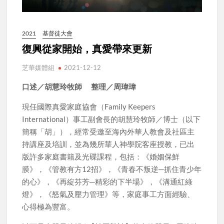
2021
基督徒大會
復興從家開始，真愛帶來更新
芝華媒體組
2021-12-12
口述／胡慧玲牧師 整理／周瑋瑋
現任國際真愛家庭協會（Family Keepers
International）事工副會長的胡慧玲牧師／博士（以下
簡稱「胡」），經常受邀至海內外華人教會及社區主
持講座及培訓，並為幾所華人神學院客座授教，已出
版許多家庭書籍及光碟課程，包括：《婚姻保鮮
膜》，《管教有方12招》，《青春不叛逆─抓住青少年
的心》，《再綻芬芳─精彩的下半場》，《溝通紅綠
燈》，《怒氣及壓力管理》等，家庭事工方面經驗、
心得極為豐富。