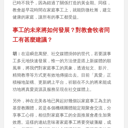
已時不我予，因為錯過了關係打造的黃金期。同樣，
教會趁早花時間在家庭事工上，就能防微杜漸，建立
健康的家庭，讓所有的事工都受益。
事工的未來將如何發展？對教會牧者同
工有甚麼建議？
胡：
在這瞬息萬變、社交媒體掛帥的世代，若要讓事
工多元地快速發展，惟一的方法便是搭上新媒體的順
風車，將我們對家庭事工的異象，透過短文、影片、
精簡教導等方式更有效地傳揚出去。目前「真愛」正
積極地架構、更新網上平台，祈願在不久的將來能成
功地將真愛資源及服務呈現在社交媒體上。
另外，神在北美各地已興起好幾個以家庭事工為主的
基督教團體，若是各個機構團體能定期聚會交流，分
享事工心得，相信對家庭事工的全面推展會產生加乘
效應。這樣的連結意味著家庭事工將要突破藩籬，成