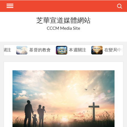
Skip
Search
to
content
芝華宣道媒體網站
CCCM Media Site
基督的教會
本週關注
在變局中持守真道