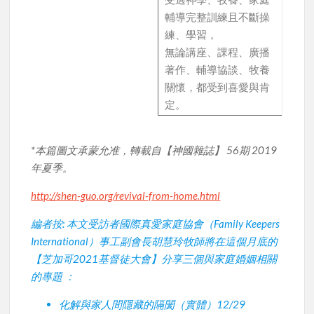
輔導完整訓練且不斷操
練、學習，
無論講座、課程、廣播
著作、輔導協談、牧養
關懷，都受到喜愛與肯
定。
*本篇圖文承蒙允准，轉載自【神國雜誌】 56期 2019
年夏季。
http://shen-guo.org/revival-from-home.html
編者按: 本文受訪者國際真愛家庭協會（Family Keepers
International）事工副會長胡慧玲牧師將在這個月底的
【芝加哥2021基督徒大會】分享三個與家庭婚姻相關
的專題 ：
化解與家人間隱藏的隔閡（實體）12/29