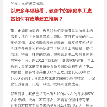
等多元化的專業培訓。
以您多年經驗看，教會中的家庭事工應
當如何有效地建立推廣？
胡：
正如前面提過，教會領袖們要先看見這項事工的
需要，進而往下傳遞異象，鼓勵、支持有負擔的同工
接受裝備。比如國際真愛家庭協會，成立多年來已與
全球許多教會和神學院建立了家庭事工的橋樑，提供
培訓、特會、輔導的協助，倡導家庭事工與教會復興
的密不可分。以2012年啟動的「健康家庭導友」事工
為例，真愛家庭協會會長葉高芳牧師當初對這項事工
的願景，便是希望藉由這項事工培訓出10,000導友，
1,000名導師，使家庭與家庭之間在策略性推動下，彼
此坦誠交流、代禱、關懷、扶持和健康成長。
截至目前，我們已培養出近8,100位左右的導友和570
多名導師。成為「家庭導友」不需有心理輔導背景，
只要對家庭事工有負擔的弟兄姊妹都歡迎加入，經過