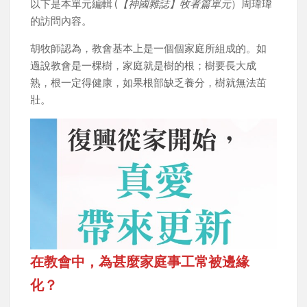
以下是本單元編輯 (
【神國雜誌】牧者篇單元
）周瑋瑋
的訪問內容。
胡牧師認為，教會基本上是一個個家庭所組成的。如
過說教會是一棵樹，家庭就是樹的根；樹要長大成
熟，根一定得健康，如果根部缺乏養分，樹就無法茁
壯。
在教會中，為甚麼家庭事工常被邊緣
化？