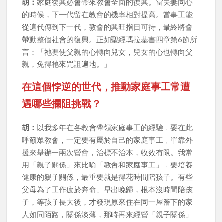
胡：
家庭復興必會帶來教會全面的復興。當夫妻同心
的時候，下一代留在教會的機率相對提高。當事工能
從這代傳到下一代，教會的興旺指日可待，最終將會
帶動整個社會的復興。正如聖經瑪拉基書四章第6節所
言：「祂要使父親的心轉向兒女，兒女的心也轉向父
親，免得祂來咒詛遍地。」
在這個悖逆的世代，推動家庭事工常遭
遇哪些攔阻挑戰？
胡：
以我多年在各教會帶領家庭事工的經驗，要在此
呼籲眾教會，一定要有屬於自己的家庭事工，單靠外
援來舉辦一兩次營會，治標不治本，收效有限。我常
用「親子關係」來比喻「教會和家庭事工」，要培養
健康的親子關係，最重要就是得花時間陪孩子。有些
父母為了工作疲於奔命、早出晚歸，根本沒時間陪孩
子，等孩子長大後，才發現原來住在同一屋簷下的家
人如同陌路，關係淡薄，那時再來經營「親子關係」