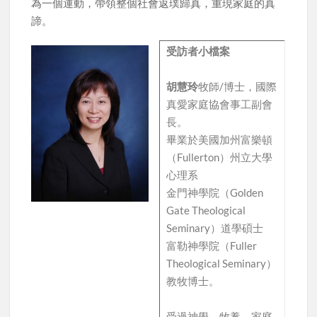
為一個運動，帶領整個社會返璞歸真，重現家庭的真
諦。
受訪者小檔案
胡慧玲
牧師/博士，國際
真愛家庭協會事工副會
長。
畢業於美國加州富樂頓
（Fullerton）州立大學
心理系
金門神學院（Golden
Gate Theological
Seminary）道學碩士
富勒神學院（Fuller
Theological Seminary）
教牧博士。
受過神學、牧養、家庭