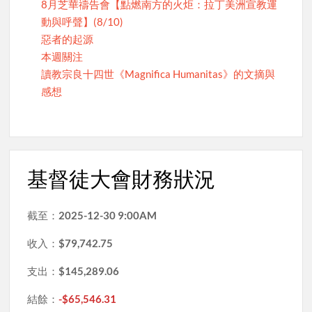
8月芝華禱告會【點燃南方的火炬：拉丁美洲宣教運
動與呼聲】(8/10)
惡者的起源
本週關注
讀教宗良十四世《Magnifica Humanitas》的文摘與
感想
基督徒大會財務狀況
截至：
2025-12-30 9:00AM
收入：
$79,742.75
支出：
$145,289.06
結餘：
-$65,546.31