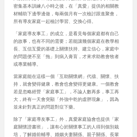
密集基本訓練八小時之後，在「真愛」提供的相關教
材輔助下邊學邊做，每兩個月有一次檢討跟進聚會，
所有導友家庭一起檢討學習、交換心得。
「家庭導友事工」的成立，是看見每個家庭都有自己
的故事，也有不同的需要；若能讓幾個家庭在教學相
長、互信互愛的基礎上關懷扶持、建立信心，家庭中
的問題便不至「拖」到病入膏肓，才來求助教會牧者
或專業輔導。
當家庭能在這樣一個「互助關懷網」代禱、關懷、扶
持，就會變得健康，教會也會變得更健康。一個教會
若是忽略經營「家庭事工」，不論人數再多，事工再
大，終有一天會突顯「外強中乾的虛胖現象」，因為
並未針對真正的問題對症下藥。
除了「家庭導友事工」外，真愛家庭協會也提供「家
庭關懷證書班」，讓有心於關懷事工的人得到個別栽
培，了解婚前輔導、婚姻夫妻關係、親子關係、長輩