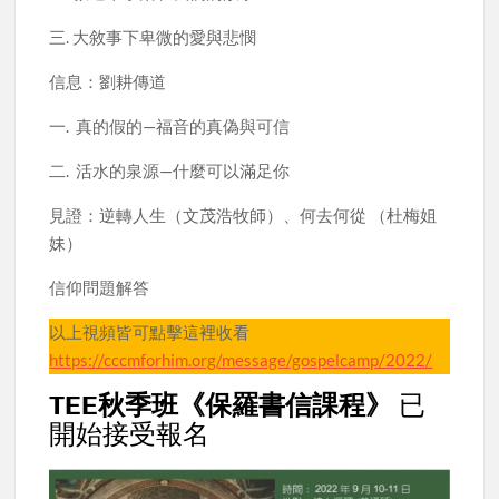
三. 大敘事下卑微的愛與悲憫
信息：劉耕傳道
一. 真的假的—福音的真偽與可信
二. 活水的泉源—什麼可以滿足你
見證：逆轉人生（文茂浩牧師）、何去何從 （杜梅姐
妹）
信仰問題解答
以上視頻皆可點擊這裡收看
https://cccmforhim.org/message/gospelcamp/2022/
TEE秋季班《保羅書信課程》
已
開始接受報名