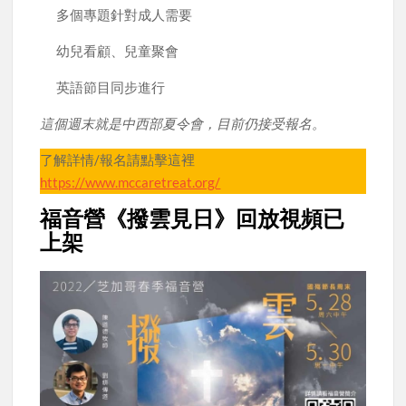
多個專題針對成人需要
幼兒看顧、兒童聚會
英語節目同步進行
這個週末就是中西部夏令會，目前仍接受報名。
了解詳情/報名請點擊這裡
https://www.mccaretreat.org/
福音營《撥雲見日》回放視頻已
上架