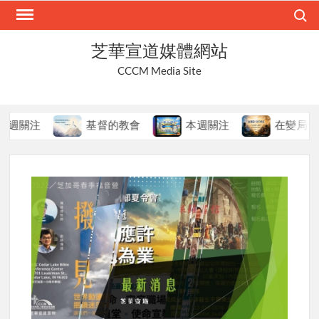
Skip
Search
to
content
芝華宣道媒體網站
CCCM Media Site
注
基督的教會
本週關注
在變局中持守真