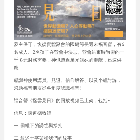
蒙主保守，恢復實體聚會的國殤節長週末福音營，有6
名成人、2名孩子在營會中決志。營會結束時尚需的一
千多元財務需要，神也透過弟兄姐妹的奉獻，迅速供
應。
感謝神使用講員、見證、信仰解答、以及小組討論，
幫助福音朋友從各角度認識福音!
福音營《撥雲見日》的回放視頻已上架，包括~
信息：陳道德牧師
一. 霸權下的誘惑與掙扎
二. 敘述十字架和我們的故事