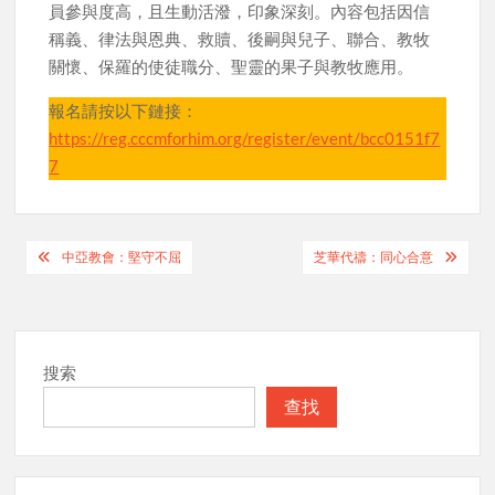
員參與度高，且生動活潑，印象深刻。內容包括因信
稱義、律法與恩典、救贖、後嗣與兒子、聯合、教牧
關懷、保羅的使徒職分、聖靈的果子與教牧應用。
報名請按以下鏈接：
https://reg.cccmforhim.org/register/event/bcc0151f7
7
Post
中亞教會：堅守不屈
芝華代禱：同心合意
navigation
搜索
查找