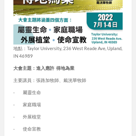
地點：Taylor University, 236 West Reade Ave, Upland,
IN 46989
大會主題：進入應許 得地為業
主要講員：張路加牧師、戴洸華牧師
· 屬靈生命
· 家庭職場
· 外展植堂
· 使命宣教