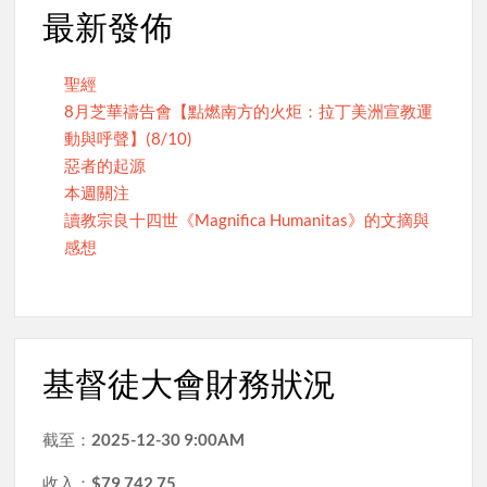
最新發佈
聖經
8月芝華禱告會【點燃南方的火炬：拉丁美洲宣教運
動與呼聲】(8/10)
惡者的起源
本週關注
讀教宗良十四世《Magnifica Humanitas》的文摘與
感想
基督徒大會財務狀況
截至：
2025-12-30 9:00AM
收入：
$79,742.75