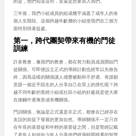
的是，他們知道這些，並還是想要加入我們。
三年後，我們小組成員的組成幾乎涵蓋了成年人的各
個人生階段。這個跨越年齡層的小組使我們在三個方
面特別得著益處。
第一，跨代團契帶來有機的門徒
訓練
許多教會，像我們的教會，都在努力動員成員開始門
徒關係。可即便設立正式的導師計劃也經常以失敗告
終，因爲這樣的關係讓人感覺被動和不舒適。有誰願
意跟一個近乎陌生的人分享自己在罪上的掙扎呢？跨
越不同年齡的查經小組或社區小組的好處就是使大家
在接觸中逐漸形成有機關係。
門訓關係，無論是正式還是非正式，都會在已經存在
友誼的前提下發展的更加自然。導師關係不一定只存
在年長的基督徒和年輕的基督徒之間，但是聖經記載
了老年人如何向少年人分享他們經過時間積累的智慧