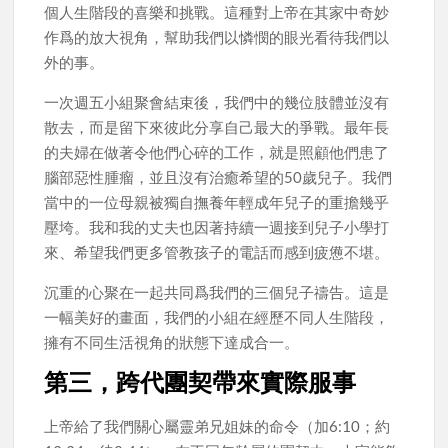
個人生階段的喜樂和挑戰。這種對上帝在其家中奇妙
作爲的放大視角，幫助我們以憐憫的眼光看待我們以
外的事。
一次週五小組聚會結束後，我們中的幾位肢體並沒有
散去，而是留下來彼此分享自己最大的爭戰。最年長
的夫婦在做著令他們心碎的工作，就是照顧他們患了
腦部惡性腫瘤，並且沒有治癒希望的50歲兒子。我們
當中的一位母親被獨自撫養年輕成年兒子的重擔幾乎
壓垮。我和我的丈夫也因著持續一週接到兒子小學打
來、希望我們更多管教孩子的電話而感到疲憊不堪。
沉重的心聚在一起共同爲我們的三個兒子禱告。這是
一幅美好的畫面，我們的小組在經歷不同人生階段，
擁有不同生活視角的狀態下達成合一。
第三，跨代團契帶來實際服事
上帝給了我們關心屬靈弟兄姐妹的命令（加6:10；約