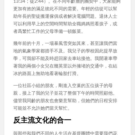
13:34；徒2:44）。在不同年齡層的團契中，大家能夠
更加有效的滿足彼此不同的需要。年輕的信徒可以幫
助年長的聖徒搬運傢俱或者解決電腦問題。退休人士
可以利用早上的空閒時間幫助全職媽媽照看孩子，或
者爲繁忙工作的父母準備一頓飯菜。
幾年前的十月，一場暴風雪突如其來，甚至讓我們當
地的氣象學家都措手不及。我兒子的學校因此提早放
學，可我卻不能及時趕回家去車站接他。我開著車帶
著我的兩個小女兒在幾英里以外擁堵的交通中，在結
冰的路面上無助地看著輪胎打滑。
一位社區小組的朋友，剛進入空巢的五位孩子的母
親，接上了我的兒子並花了整個下午的時間照顧他。
儘管我同齡的朋友也會樂意幫助，但她們的日程安排
可能並不允許她們當天幫忙。
反主流文化的合一
與那些和我們不同的人生活在基督團體中需要我們花