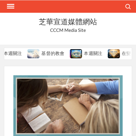
Skip
Search
to
content
芝華宣道媒體網站
CCCM Media Site
關注
基督的教會
本週關注
在變局中持守