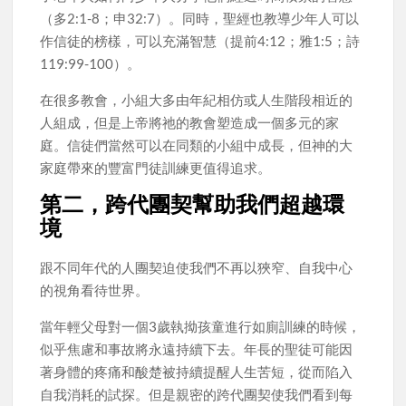
（多2:1-8；申32:7）。同時，聖經也教導少年人可以
作信徒的榜樣，可以充滿智慧（提前4:12；雅1:5；詩
119:99-100）。
在很多教會，小組大多由年紀相仿或人生階段相近的
人組成，但是上帝將祂的教會塑造成一個多元的家
庭。信徒們當然可以在同類的小組中成長，但神的大
家庭帶來的豐富門徒訓練更值得追求。
第二，跨代團契幫助我們超越環
境
跟不同年代的人團契迫使我們不再以狹窄、自我中心
的視角看待世界。
當年輕父母對一個3歲執拗孩童進行如廁訓練的時候，
似乎焦慮和事故將永遠持續下去。年長的聖徒可能因
著身體的疼痛和酸楚被持續提醒人生苦短，從而陷入
自我消耗的試探。但是親密的跨代團契使我們看到每