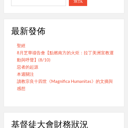
查找
最新發佈
聖經
8月芝華禱告會【點燃南方的火炬：拉丁美洲宣教運
動與呼聲】(8/10)
惡者的起源
本週關注
讀教宗良十四世《Magnifica Humanitas》的文摘與
感想
基督徒大會財務狀況