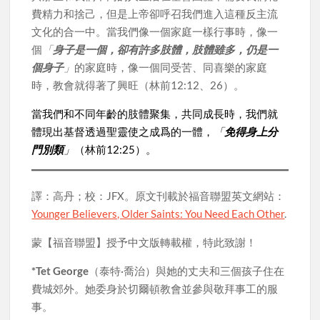
費精力和捨己，但是上帝卻呼召我們進入這種反主流
文化的合一中。當我們像一個家庭一樣行事時，像一
個
「
身子是一個，卻有許多肢體，肢體雖多，仍是一
個身子
」
的家庭時，像一個同受苦、同喜樂的家庭
時，教會就得著了興旺（林前12:12、26）。
當我們和不同年齡的肢體聚集，共同成長時，我們就
體現出基督透過聖靈使之成爲的一體，
「
免得身上分
門別類
」
（林前12:25）。
譯：高丹；校：JFX。原文刊載於福音聯盟英文網站：
Younger Believers, Older Saints: You Need Each Other
.
蒙【福音聯盟】授予中文版轉載權，特此致謝！
*Tet George
（泰特·喬治）與她的丈夫和三個孩子住在
費城郊外。她委身於切爾頓教會並參與敬拜事工的服
事。