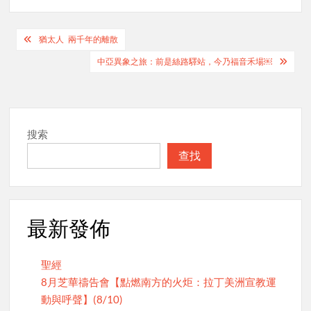
Post
猶太人 兩千年的離散
navigation
中亞異象之旅：前是絲路驛站，今乃福音禾場￼
搜索
查找
最新發佈
聖經
8月芝華禱告會【點燃南方的火炬：拉丁美洲宣教運
動與呼聲】(8/10)