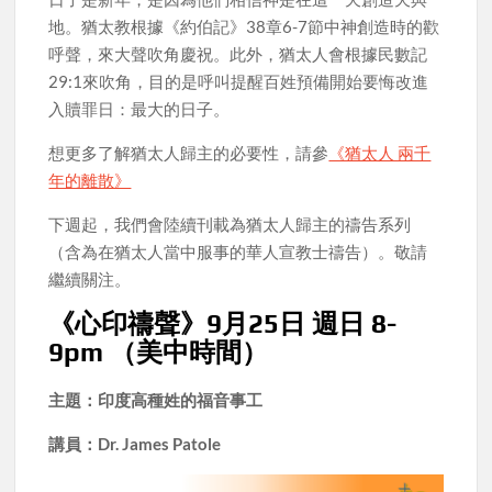
地。猶太教根據《約伯記》38章6-7節中神創造時的歡
呼聲，來大聲吹角慶祝。此外，猶太人會根據民數記
29:1來吹角，目的是呼叫提醒百姓預備開始要悔改進
入贖罪日：最大的日子。
想更多了解猶太人歸主的必要性，請參
《猶太人 兩千
年的離散》
下週起，我們會陸續刊載為猶太人歸主的禱告系列
（含為在猶太人當中服事的華人宣教士禱告）。敬請
繼續關注。
《心印禱聲》9月25日 週日 8-
9pm （美中時間）
主題：印度高種姓的福音事工
講員：Dr. James Patole