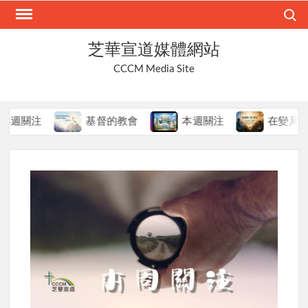
Skip
Search
to
content
芝華宣道媒體網站
CCCM Media Site
週關注
基督的教會
本週關注
在變局中持