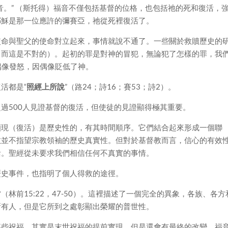
音。” （斯托得）福音不僅包括基督的位格，也包括祂的死和復活，
耶穌是那一位應許的彌賽亞，祂從死裡復活了。
使命與聖父的使命對立起來，事情就說不通了。一些關於救贖歷史的
（而這是不對的）。起初的罪是對神的冒犯，無論犯了怎樣的罪，我
偶像發怒，因偶像貶低了神。
活都是“
照經上所說
”（路24；詩16；賽53；詩2）。
過500人見證基督的復活，但使徒的見證顯得極其重要。
顯現（復活）是歷史性的，有其時間順序。它們結合起來形成一個聯
教並不指望宗教領袖的歷史真實性。但對於基督教而言，信心的有效
活。聖經從未要求我們相信任何不真實的事情。
歷史事件，也指明了個人得救的途徑。
林前15:22，47-50）。這裡描述了一個完全的異象，各族、各方
所有人，但是它所到之處彰顯出榮耀的普世性。
某些祝福，其實是末世祝福的提前實現。但是還會有最終的改變。福