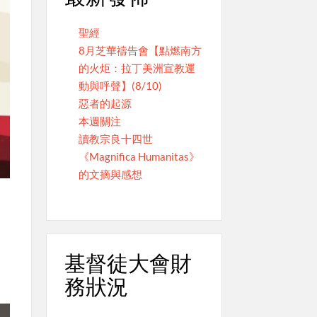
聖經
8月芝華禱告會【點燃南方
的火炬：拉丁美洲宣教運
動與呼聲】(8/10)
惡者的起源
本週關注
讀教宗良十四世
《Magnifica Humanitas》
的文摘與感想
基督徒大會財
務狀況