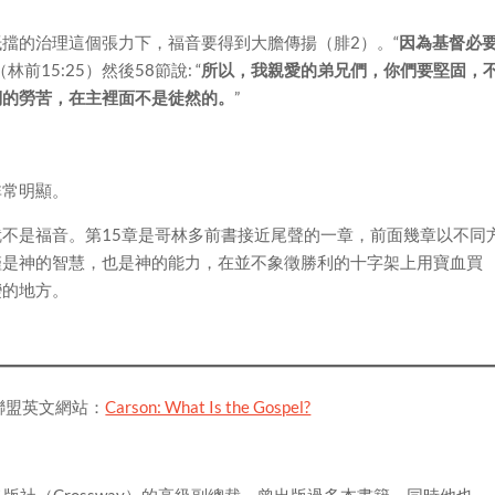
擋的治理這個張力下，福音要得到大膽傳揚（腓2）。“
因為基督必
（林前15:25）然後58節說: “
所以，我親愛的弟兄們，你們要堅固，
們的勞苦，在主裡面不是徒然的。
”
非常明顯。
不是福音。第15章是哥林多前書接近尾聲的一章，前面幾章以不同
僅是神的智慧，也是神的能力，在並不象徵勝利的十字架上用寶血買
變的地方。
聯盟英文網站：
Carson: What Is the Gospel?
版社（Crossway）的高級副總裁，曾出版過多本書籍，同時他也