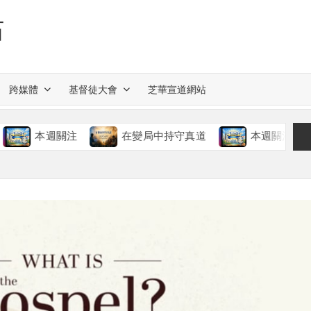
站
跨媒體
基督徒大會
芝華宣道網站
本週關注
在變局中持守真道
本週關注
慈