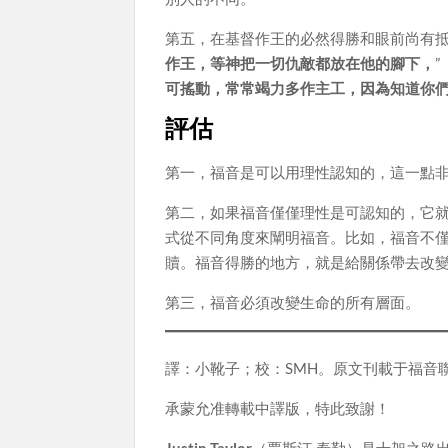
第五，在基督作王的必然得勝和眼前尚有抵
作王，等神把一切仇敵都放在他的腳下，
”
可搖動，常常竭力多作主工，因為知道你
評估
第一，福音是可以用理性認知的，這一點
第二，如果福音僅僅理性是可認知的，它就
式從不同角度來闡明福音。比如，福音不
贖。福音得勝的地方，就是給關係帶去改
第三，福音必須改變生命的所有層面。
譯：小靴子；校：SMH。原文刊載于福音
承蒙允准轉載中譯版，特此致謝！
Justin Taylor
（賈斯汀·泰勒）是十架之路出