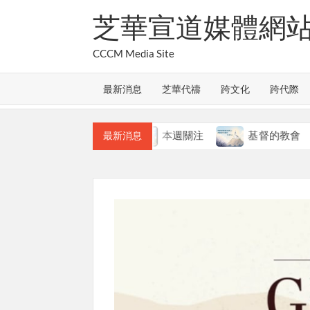
Skip
芝華宣道媒體網
to
content
CCCM Media Site
最新消息
芝華代禱
跨文化
跨代際
教會的合一
本週關注
基督的教會
最新消息