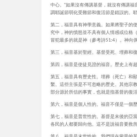
中心。“如果沒有傳講基督，就沒有傳講福
調耶誕節弱化受難節和復活節是錯誤的。
第二，福音具有神學意義。如果將聖子的
究中，神的憤怒並不具有個人情感或位格
冒犯最多的就是神（參考詩51:4）。神向
第三，福音基於聖經。基督受死、埋葬和復
第四，福音是使徒見證的福音。歷史上有超
第五，福音具有歷史性。埋葬（死亡）和
繫。這些主張是不可忽略的歷史。其他宗
部分源於所信的事實，也就是指基督的復
第六，福音是個人性的。福音不僅是一個
第七，福音是普世性的。基督是末後的亞當（
各民的人都要歸向他。這不是說福音要救
第八，福音是末世性的。我們現在蒙受的