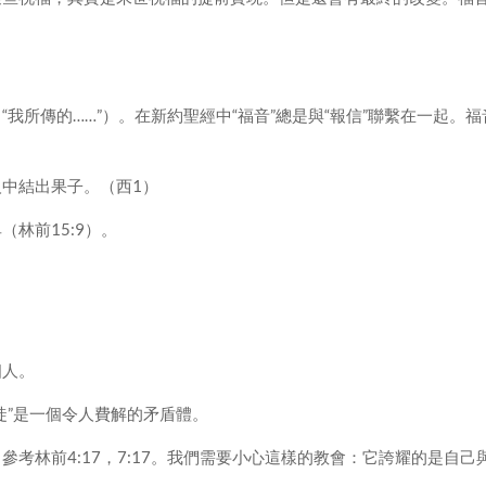
我所傳的……”）。在新約聖經中“福音”總是與“報信”聯繫在一起。福
中結出果子。（西1）
林前15:9）。
個人。
徒”是一個令人費解的矛盾體。
考林前4:17，7:17。我們需要小心這樣的教會：它誇耀的是自己