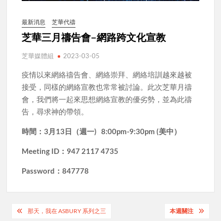
最新消息
芝華代禱
芝華三月禱告會–網路跨文化宣教
芝華媒體組
2023-03-05
疫情以來網絡禱告會、網絡崇拜、網絡培訓越來越被
接受，同樣的網絡宣教也常常被討論。此次芝華月禱
會，我們將一起來思想網絡宣教的優劣勢，並為此禱
告，尋求神的帶領。
時間：
3
月
13
日（週一
) 8:00pm-9:30pm (
美中）
Meeting ID：947 2117 4735
Password：847778
Post
那天，我在 ASBURY 系列之三
本週關注