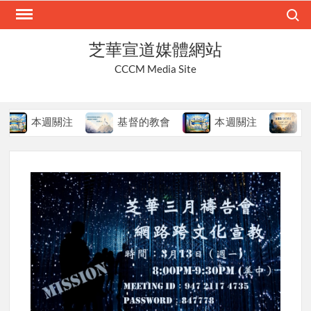
Skip
Search
to
content
芝華宣道媒體網站
CCCM Media Site
本週關注
基督的教會
本週關注
在變