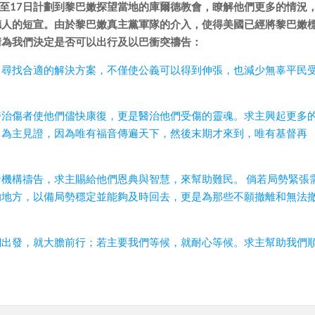
日至17日計劃到黎巴嫩探望當地的庫爾德教會，瞭解他們更多的情況
德人的短宣。由於黎巴嫩真主黨軍隊的介入，使得美國已經將黎巴嫩
請為我們決定是否可以出行及以巴衝突禱告：
慧，尋找合適的解決方案，不僅使公義可以得到伸張，也減少無辜平民
，醫治傷者使他們儘快康復，更是醫治他們受傷的靈魂。求主興起更多
中為主見證，因為唯有福音傳遍天下，然後末期才來到，唯有基督再
福音機構禱告，求主賜給他們恩典與智慧，來幫助難民。 倘若局勢緊張
的地方，以備局勢穩定並能夠及時回去，更是為那些不願撤離和無法
我們出發，就大膽前行；若主要我們等候，就耐心等候。求主幫助我們