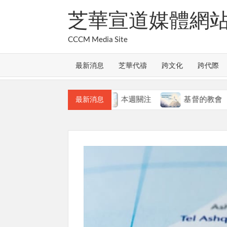
Skip
芝華宣道媒體網
to
content
CCCM Media Site
最新消息
芝華代禱
跨文化
跨代際
教會的合一
本週關注
基督的教會
最新消息