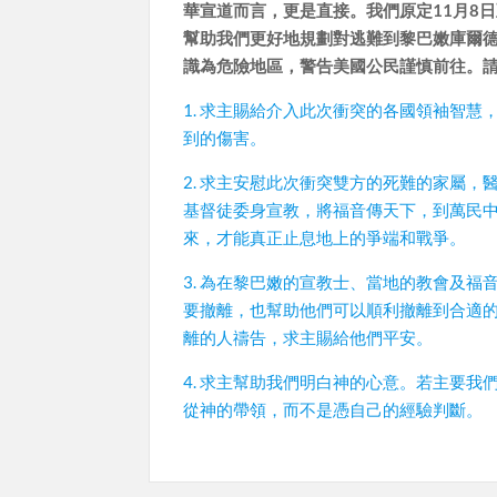
華宣道而言，更是直接。我們原定11月8
幫助我們更好地規劃對逃難到黎巴嫩庫爾
識為危險地區，警告美國公民謹慎前往。
1. 求主賜給介入此次衝突的各國領袖智
到的傷害。
2. 求主安慰此次衝突雙方的死難的家屬
基督徒委身宣教，將福音傳天下，到萬民
來，才能真正止息地上的爭端和戰爭。
3. 為在黎巴嫩的宣教士、當地的教會及
要撤離，也幫助他們可以順利撤離到合適
離的人禱告，求主賜給他們平安。
4. 求主幫助我們明白神的心意。若主要
從神的帶領，而不是憑自己的經驗判斷。