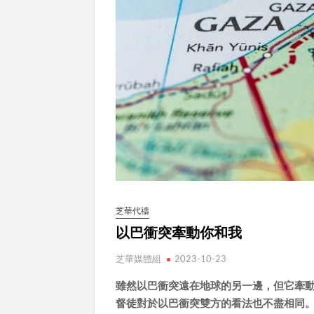
芝華代禱
以巴衝突牽動你和我
芝華媒體組
2023-10-23
雖然以巴衝突遠在地球的另一邊，但它牽
督徒對於以巴衝突雙方的看法也不盡相同