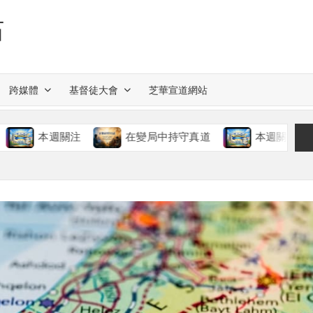
站
跨媒體
基督徒大會
芝華宣道網站
本週關注
在變局中持守真道
本週關注