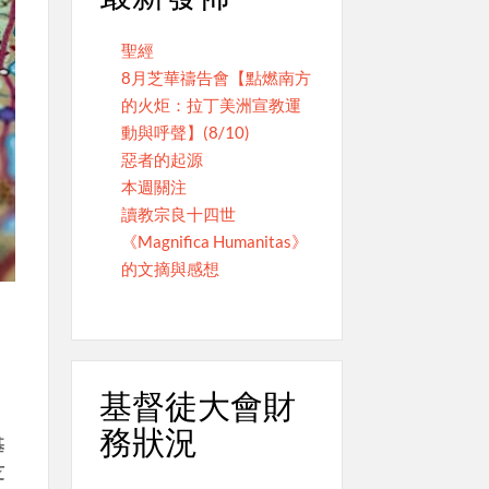
聖經
8月芝華禱告會【點燃南方
的火炬：拉丁美洲宣教運
動與呼聲】(8/10)
惡者的起源
本週關注
讀教宗良十四世
《Magnifica Humanitas》
的文摘與感想
基督徒大會財
務狀況
基
芝