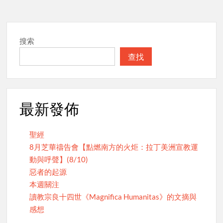
navigation
搜索
查找
最新發佈
聖經
8月芝華禱告會【點燃南方的火炬：拉丁美洲宣教運
動與呼聲】(8/10)
惡者的起源
本週關注
讀教宗良十四世《Magnifica Humanitas》的文摘與
感想