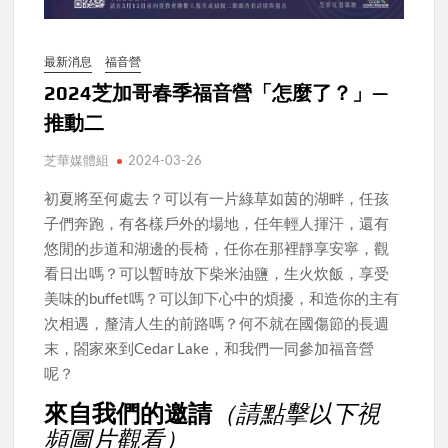
最新消息
福音營
2024芝加哥春季福音營「怎麼了？」—
推動二
芝華媒體組
2024-03-26
初夏將至何處去？可以有一片綠草如茵的湖畔，任孩
子們奔跑，有各樣戶外的場地，任年輕人揮汗，還有
悠閒的步道和湖邊的長椅，任你在那裡靜享安寧，觀
看日出嗎？可以暫時放下柴米油鹽，生火炊飯，享受
美味的buffet嗎？可以卸下心中的煩擾，和造你的主有
次相遇，釐清人生的前路嗎？何不就在國傷節的長週
末，閤家來到Cedar Lake，和我們一同參加福音營
呢？
來自我們的邀請
（請點擊以下視
頻圖片觀看）