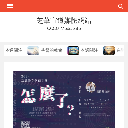
Skip
Search
to
content
芝華宣道媒體網站
CCCM Media Site
本週關注
基督的教會
本週關注
在變局中