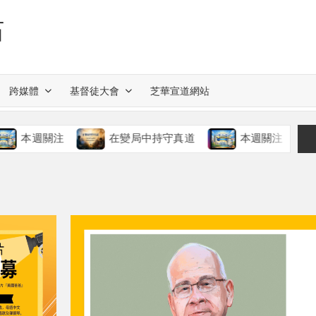
站
跨媒體
基督徒大會
芝華宣道網站
關注
在變局中持守真道
本週關注
慈愛