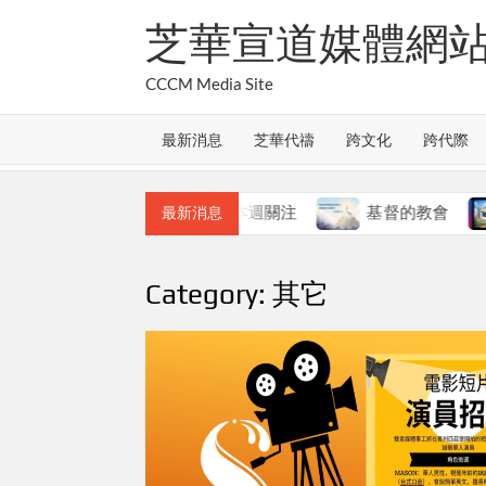
Skip
芝華宣道媒體網
to
content
CCCM Media Site
最新消息
芝華代禱
跨文化
跨代際
教會的合一
本週關注
基督的教會
本週
最新消息
Category:
其它