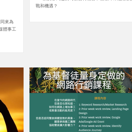
戰和機遇？
起同來為
媒體事工