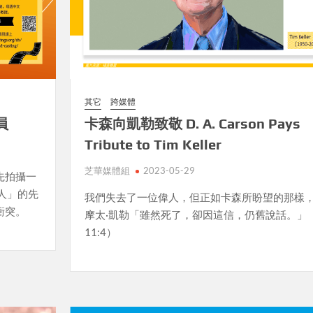
其它
跨媒體
員
卡森向凱勒致敬 D. A. Carson Pays
Tribute to Tim Keller
芝華媒體組
2023-05-29
先拍攝一
人」的先
我們失去了一位偉人，但正如卡森所盼望的那樣
衝突。
摩太·凱勒「雖然死了，卻因這信，仍舊說話。」
11:4）