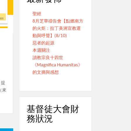
聖經
8月芝華禱告會【點燃南方
的火炬：拉丁美洲宣教運
動與呼聲】(8/10)
惡者的起源
本週關注
讀教宗良十四世
《Magnifica Humanitas》
的文摘與感想
，提
（來
基督徒大會財
務狀況