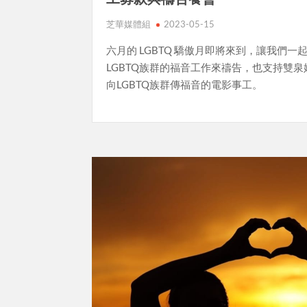
芝華媒體組
2023-05-15
六月的 LGBTQ 驕傲月即將來到，讓我們一
LGBTQ族群的福音工作來禱告，也支持雙泉
向LGBTQ族群傳福音的電影事工。