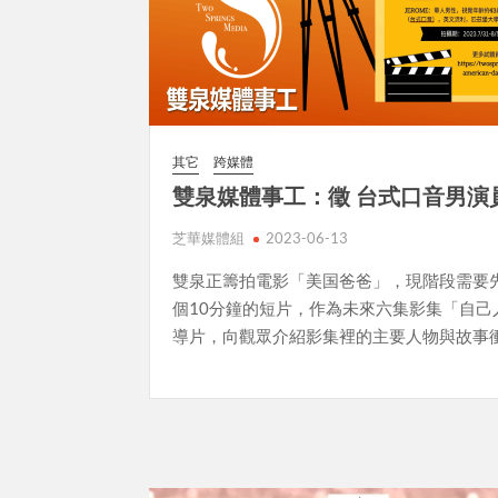
其它
跨媒體
雙泉媒體事工：徵 台式口音男演
芝華媒體組
2023-06-13
雙泉正籌拍電影「美国爸爸」，現階段需要
個10分鐘的短片，作為未來六集影集「自己
導片，向觀眾介紹影集裡的主要人物與故事