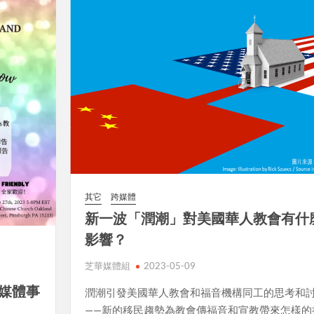
其它
跨媒體
新一波「潤潮」對美國華人教會有什
影響？
芝華媒體組
2023-05-09
雙泉媒體事
潤潮引發美國華人教會和福音機構同工的思考和
——新的移民趨勢為教會傳福音和宣教帶來怎樣的