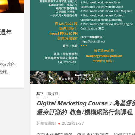
—過年
對彼此的
艱難。
其它
跨媒體
Digital Marketing Course：為基督
量身訂做的
教會/機構網路行銷課程
芝華媒體組
2022-11-27
在當今的網路時代，您是否也想知道，如何在網