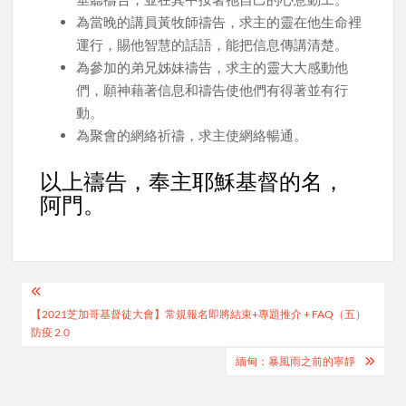
為當晚的講員黃牧師禱告，求主的靈在他生命裡
運行，賜他智慧的話語，能把信息傳講清楚。
為參加的弟兄姊妹禱告，求主的靈大大感動他
們，願神藉著信息和禱告使他們有得著並有行
動。
為聚會的網絡祈禱，求主使網絡暢通。
以上禱告，奉主耶穌基督的名，
阿門。
Post
【2021芝加哥基督徒大會】常規報名即將結束+專題推介 + FAQ（五）
navigation
防疫 2.0
緬甸：暴風雨之前的寧靜