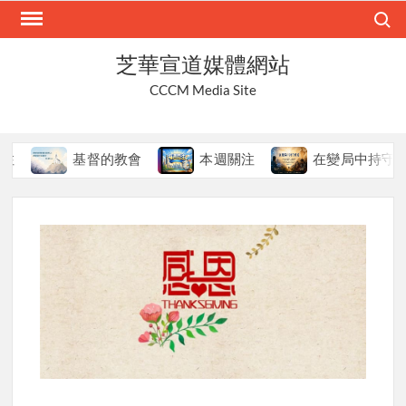
Skip
Search
to
content
芝華宣道媒體網站
CCCM Media Site
基督的教會
本週關注
在變局中持守真道