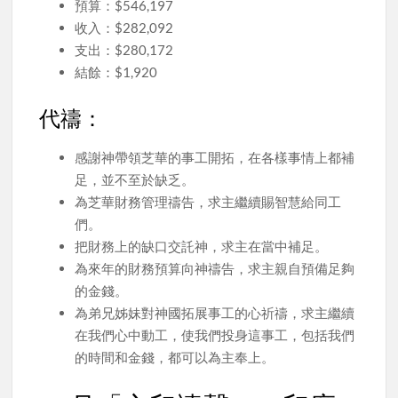
預算：$546,197
收入：$282,092
支出：$280,172
結餘：$1,920
代禱：
感謝神帶領芝華的事工開拓，在各樣事情上都補
足，並不至於缺乏。
為芝華財務管理禱告，求主繼續賜智慧給同工
們。
把財務上的缺口交託神，求主在當中補足。
為來年的財務預算向神禱告，求主親自預備足夠
的金錢。
為弟兄姊妹對神國拓展事工的心祈禱，求主繼續
在我們心中動工，使我們投身這事工，包括我們
的時間和金錢，都可以為主奉上。