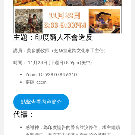
主題：印度窮人不會造反
講員：黄多赐牧师（芝华宣道跨文化事工主任）
時間： 11月28日 (下週日) 8-9pm (美中)
Zoom ID : 938 0784 6310
密碼: cccm
點擊查看內容簡介
代禱：
感謝神，為印度禱告的聲音並沒停住，求主繼續
垂聽禱告，並在其中按著祂自己的心意動工。