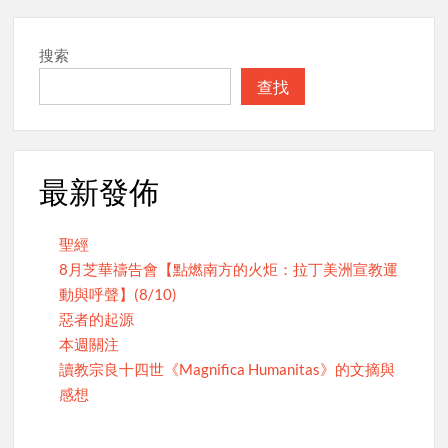
搜索
查找
最新發佈
聖經
8月芝華禱告會【點燃南方的火炬：拉丁美洲宣教運
動與呼聲】(8/10)
惡者的起源
本週關注
讀教宗良十四世《Magnifica Humanitas》的文摘與
感想