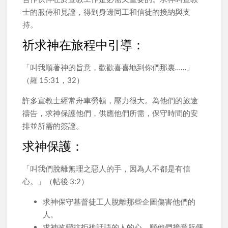
士的服侍和見證，得到身邊同工和信徒的接納與支
持。
祈求神在旅程中引導：
「叫我順著神的旨意，歡歡喜喜地到你們那裏……」
（羅 15:31，32）
許多宣教士經常舟車勞頓，壓力很大。為他們的旅途
禱告，求神保護他們，供應他們所需，保守時間的安
排並所需的簽證。
求神保護：
「叫我們脫離無理之惡人的手，因為人不都是有信
心。」（帖後 3:2）
求神保守基督徒工人脫離那些企圖傷害他們的
人。
求神改變抗拒衪話語的人的心，願他們接受所傳