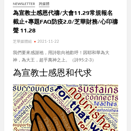
NEWSLETTER
跨媒體
為宣教士感恩代禱/大會11.29常規報名
截止+專題FAQ防疫2.0/芝華財務/心印禱
聲 11.28
芝華媒體組
2021-11-22
我們要來感謝祂，用詩歌向祂歡呼！因耶和華為大
神，為大王，超乎萬神之上。（詩95:2-3）
為宣教士感恩和代求