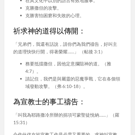
在異文化中以別的語言有效地服事。
克勝撒但的攻擊。
克勝害怕困窘和失敗的心理。
祈求神的道得以傳開：
「兄弟們，我還有話說，請你們為我們禱告，好叫主
的道理快快行開，得著榮耀……」 （帖後 3:1）
務要抵擋撒但，因他定意攔阻神的道。（雅
4:7）。
請記住，我們是與屬靈的惡魔爭戰，它在各個領
域發動攻擊。（弗 6:10-18）。
為宣教士的事工禱告：
「叫我為耶路撒冷所辦的捐項可蒙聖徒悅納……」（羅
15:31）
合作伙伴在於宣教工作是必需又重要的。求神叫宣教