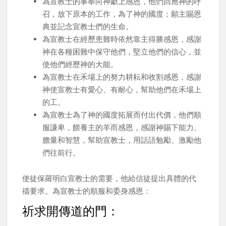
為宣教士的事奉向神獻上感恩，他們回應神的呼
召，放下原本的工作，為了神的國度；願主賜恩
典並記念宣教士們的生命。
為宣教士在經歷患難時依然靠主得勝感恩，感謝
神在各種困難中保守他們，堅立他們的信心，並
使他們經歷神的大能。
為宣教士在禾場上的努力耕耘和收割感恩，感謝
神使宣教士有愛心、有耐心，幫助他們在禾場上
的工。
為宣教士為了神的國度拓展而付出代價，他們順
服謙卑，餵養主的羊而感恩，感謝神賜下能力、
膽量和智慧，幫助宣教士，用話語勉勵、激勵他
們往前行。
使徒保羅明白宣教士的需要，他給信徒提出具體的代
禱要求。為宣教士的順服和委身感恩：
祈求開傳道的門：