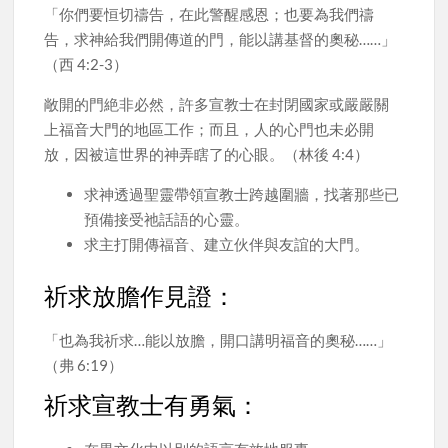
「你們要恒切禱告，在此警醒感恩；也要為我們禱
告，求神給我們開傳道的門，能以講基督的奧秘……」
（西 4:2-3）
敞開的門絶非必然，許多宣教士在封閉國家或嚴嚴關
上福音大門的地區工作；而且，人的心門也未必開
放，因被這世界的神弄瞎了的心眼。（林後 4:4）
求神透過聖靈帶領宣教士跨越圍牆，找著那些已
預備接受祂話語的心靈。
求主打開傳福音、建立伙伴與友誼的大門。
祈求放膽作見證：
「也為我祈求…能以放膽，開口講明福音的奧秘……」
（弗 6:19）
祈求宣教士有勇氣：