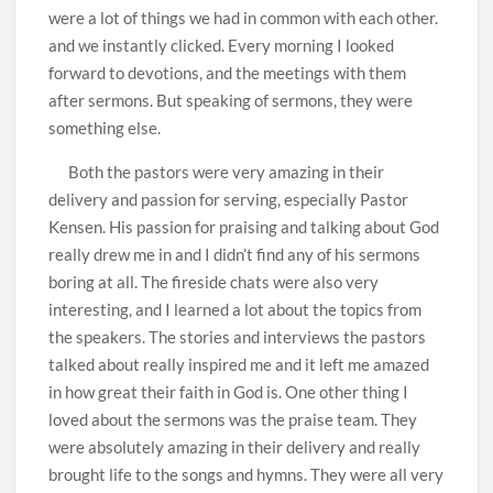
were a lot of things we had in common with each other.
and we instantly clicked. Every morning I looked
forward to devotions, and the meetings with them
after sermons. But speaking of sermons, they were
something else.
Both the pastors were very amazing in their
delivery and passion for serving, especially Pastor
Kensen. His passion for praising and talking about God
really drew me in and I didn’t find any of his sermons
boring at all. The fireside chats were also very
interesting, and I learned a lot about the topics from
the speakers. The stories and interviews the pastors
talked about really inspired me and it left me amazed
in how great their faith in God is. One other thing I
loved about the sermons was the praise team. They
were absolutely amazing in their delivery and really
brought life to the songs and hymns. They were all very