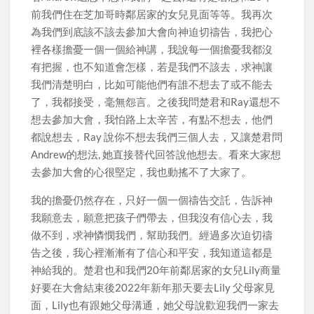
前我們住在芝加哥時鄰居家的女兒見面等等。我再次
為我們到底該不該去參加大會向神迫切禱告，我把心
裡各樣擔憂一個一個給神講，我說每一個擔憂我都沒
有把握，也不知道會怎樣，若是我們不該去，求神讓
我們清楚明白，比如可能他們有誰不想去了或不能去
了，我都接受，毫無怨言。之後我問楚君和Ray還想不
想去參加大會，我怕路上太辛苦，有點不想去，他們
都說想去，Ray 說你不想去我們三個人去，又讓楚君問
Andrew的想法, 她直接替代回答說他想去。看來大家想
去參加大會的心很堅定，我也動搖不了大家了。
我的擔憂仍然存在，只好一個一個禱告交託，告訴神
我願意去，願意把孩子們帶去，但我沒有信心去，我
做不到，求神憐憫我們，幫助我們。經過多次迫切禱
告之後，我心裡漸漸有了信心和平安，我知道這都是
神給我的。楚君也和我們20年前鄰居家的女兒Lily商量
好要在大會結束後2022年新年那天要去Lily 父母家見
面，Lily也有跟她父母溝通，她父母說歡迎我們一家去