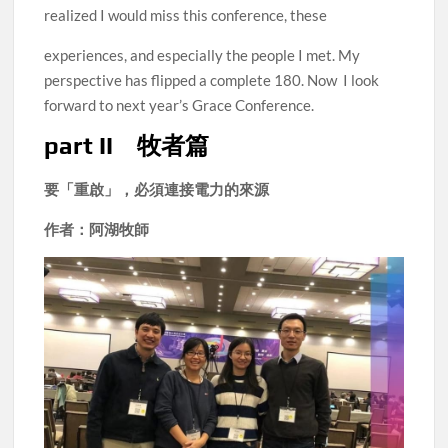
realized I would miss this conference, these
experiences, and especially the people I met. My
perspective has flipped a complete 180. Now I look
forward to next year’s Grace Conference.
part II 牧者篇
要「重啟」，必須連接電力的來源
作者：阿湖牧師