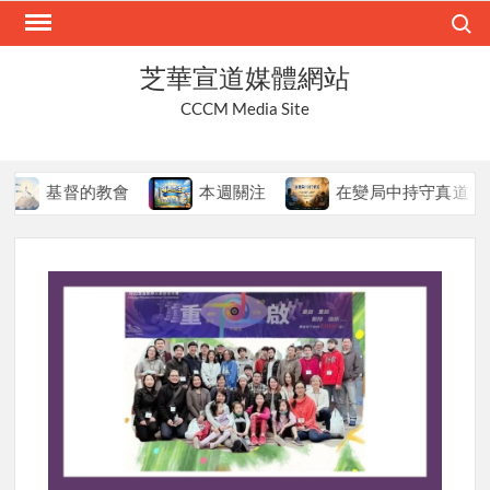
Skip
Search
to
content
芝華宣道媒體網站
CCCM Media Site
會
本週關注
在變局中持守真道
本週關注