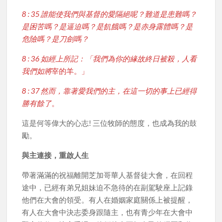
8 : 35 誰能使我們與基督的愛隔絕呢？難道是患難嗎？
是困苦嗎？是逼迫嗎？是飢餓嗎？是赤身露體嗎？是
危險嗎？是刀劍嗎？
8 : 36 如經上所記：「我們為你的緣故終日被殺，人看
我們如將
宰的羊。」
8 : 37 然而，靠著愛我們的主，在這一切的事上已經得
勝有餘了
。
這是何等偉大的心志! 三位牧師的態度，也成為我的鼓
勵。
與主連接，重啟人生
帶著滿滿的祝福離開芝加哥華人基督徒大會，在回程
途中，已經有弟兄姐妹迫不急待的在副駕駛座上記錄
他們在大會的領受。有人在婚姻家庭關係上被提醒，
有人在大會中決志委身跟隨主，也有青少年在大會中