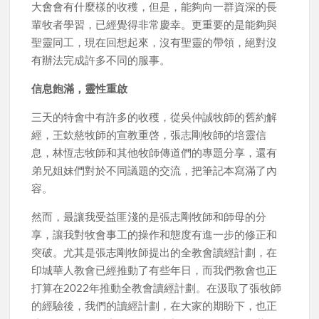
大會會有什麼樣的收穫，但是，能夠向一群資深的長
輩牧者學習，已經覺得非常慶幸。更重要的是能夠與
聖靈同工，現在回想起來，沒有聖靈的帶領，絕對沒
有辦法完成許多不同的服事。
信息飽滿，靈性重啟
三天的特會中有許多的收穫，從吳仲誠牧師的舊約解
經，王欽慈牧師的宣教重啓，張志剛牧師的培靈信
息，林恆志牧師和其他牧師傳道們的專題分享，還有
弟兄姐妹們對於不同議題的交流，把筆記本寫滿了內
容。
然而，最讓我受益匪淺的是張志剛牧師和師母的分
享，讓我對牧會事工的操作和態度有進一步的修正和
突破。尤其是張志剛牧師提出的全教會讀經計劃，在
印城華人教會已經推動了有些年日，而我們教會也正
打算在2022年推動全教會讀經計劃。在汲取了張牧師
的經驗後，我們的讀經計劃，在大家的期盼下，也正