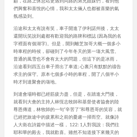
顧，在路上休息站更遇到同路的弟兄姐妹們，看到他
們興奮和喜悅的心情，我和太太倆人也都被喜樂的氣
氛感染到。
沿途和太太有說有笑，車子開進了伊利諾州後，太太
還開玩笑說到處都有歡迎我的路牌和標誌 (因為我的名
字裡面有個湖字)。但是，開到離芝加哥大概一個多小
時車程的時候，卻碰到了今年冬天的第一塲大風雪。
普通的風雪也不會有太大的問題，但這下的是冰雨，
沿途看到四五台車子滑出了車道; 心裏只有默默的禱告
求主的保守。原本七個多小時的車程，開了八個半小
時才到達聚會的塲地。
到達會場時都已經筋疲力盡，但是，在踏進大門後，
就看到大會的主持人林恆志牧師和基督使者協會的陸
尊恩傳道，林牧師的一句“辛苦了”和尊恩哥的笑容，就
已經把旅途中的疲累和之前的憂慮一掃而空。就像詩
人大衛在詩篇中描述一樣， 122: 1人對我說：我們往
耶和華的殿去，我就歡喜。雖然不知道接下來幾天的