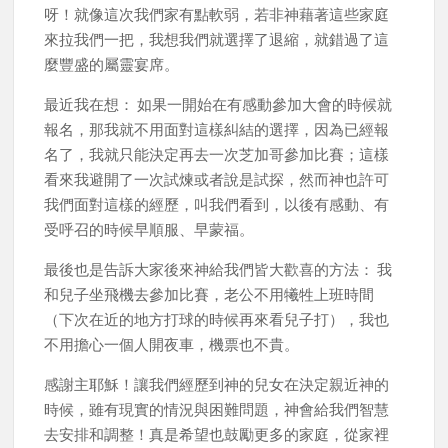
呀！就像這次我們家有點軟弱，若非神藉著這些家庭
來拉我們一把，我想我們就選擇了退縮，就錯過了這
麼豐盛的屬靈宴席。
最近我在想： 如果一開始在有感動參加大會的時候就
報名，那我就不用面對這樣糾結的選擇，因為已經報
名了，我就只能決定再去一次芝加哥參加比賽；這樣
看來我避開了一次試煉或者說是試探，然而神也許可
我們面對這樣的經歷，叫我們看到，以後有感動、有
受呼召的時候早順服、早蒙福。
最後也是告訴大家後來神給我們皆大歡喜的方法： 我
和兒子坐飛機去參加比賽，老公不用犧牲上班時間
（下次在近的地方打球的時候再來看兒子打），我也
不用擔心一個人開夜車，機票也不貴。
感謝主耶穌！讓我們經歷到神的兒女在決定親近神的
時候，雖有現實的情況與困難問題，神會給我們智慧
去安排和調整！真是希望也鼓勵更多的家庭，從家裡