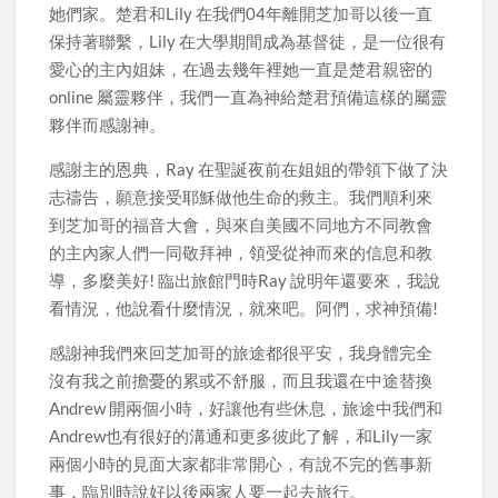
她們家。楚君和Lily 在我們04年離開芝加哥以後一直
保持著聯繫，Lily 在大學期間成為基督徒，是一位很有
愛心的主內姐妹，在過去幾年裡她一直是楚君親密的
online 屬靈夥伴，我們一直為神給楚君預備這樣的屬靈
夥伴而感謝神。
感謝主的恩典，Ray 在聖誕夜前在姐姐的帶領下做了決
志禱告，願意接受耶穌做他生命的救主。我們順利來
到芝加哥的福音大會，與來自美國不同地方不同教會
的主內家人們一同敬拜神，領受從神而來的信息和教
導，多麼美好! 臨出旅館門時Ray 說明年還要來，我說
看情況，他說看什麼情況，就來吧。阿們，求神預備!
感謝神我們來回芝加哥的旅途都很平安，我身體完全
沒有我之前擔憂的累或不舒服，而且我還在中途替換
Andrew 開兩個小時，好讓他有些休息，旅途中我們和
Andrew也有很好的溝通和更多彼此了解，和Lily一家
兩個小時的見面大家都非常開心，有說不完的舊事新
事，臨別時說好以後兩家人要一起去旅行。