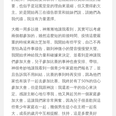
要，也似乎是冠冕堂皇的理由來退縮，但又覺得虧欠
主。於是開始再三在禱告群里和姐妹們說，請她們為
我代禱，我沒有力量選擇。
大概一周多以後，神漸漸地讓我看到，其實可以考慮
兩個都參加的，雖然這麼短的前後時間、疫情這麼嚴
重的時候來兩次芝加哥。我開始有些平安，自己不再
害怕為這件事禱告，聽到神微小的聲音慢慢變大聲。
我開始求神給我力量和確據來決定、並看到是神讓我
們參加大會，兒子參加比賽的事神也會安排、帶領。
神很奇妙地讓我看到一個青少年家庭他們報名了，並
且告訴我不用糾結，比賽的事到時再安排，因為他們
家也有孩子一起去參加比賽。我終於有了50%的信心
參加大會，但是我跟神說：我還差一半的信心來決
定。感謝主耐心地引導我，他又興起另外一個家庭參
加大會，這讓我們家非常興奮，因為兒子很喜歡與這
些青少年家庭在一起，幾個男生從小在主裡一起長
大，成長的歲月中互相提醒、扶持，這是多麼美好