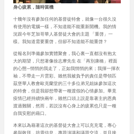
身心疲累，隨時當機
十幾年沒有參加任何的基督徒特會，就像一台很久沒
有使用的電腦一樣，不知道能不能重新開機。我的情
況跟今年芝加哥華人基督徒大會的主題 「重啓」一
樣。我知道需要重啓，但卻不知道能不能重啓？
從報名到準備參加實體聚會，我心裏一直都沒有抱太
大的期望，只想著像徐志摩先生 在「再別康橋」裡面
的心態—悄悄的我走了，正如我悄悄的來；我揮一揮衣
袖，不帶走一片雲彩。雖然我被負予的責任是帶領匹
茲堡華人教會歐克蘭堂的三十多位弟兄姐妹參加這次
的特會，但是我卻想帶著一種渡假的心情參加。畢竟
疫情已經持續快兩年，雖然口頭上説是靠著主的恩典
渡過難關，然而，若説沒有心身上的疲累也只是一種
自我安慰的藉口。
本來以為藉著這次的基督徒大會上可以充充電，專心
參與敬拜，培靈信息，專題演講和議題交流，並且接