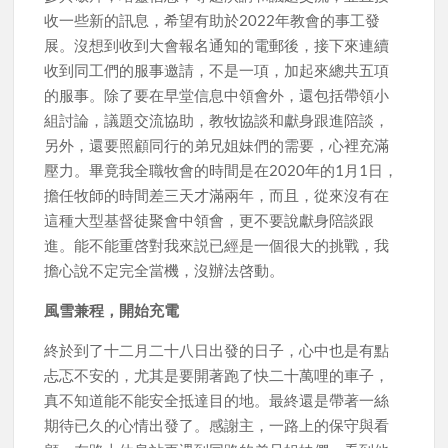
收一些新的訊息，希望有助於2022年教會的事工發
展。沒想到收到大會報名通知的電郵後，接下來連續
收到同工們的服事邀請，不是一項，加起來總共五項
的服事。除了要在早堂信息中領會外，還包括帶領小
組討論，議題交流協助，教牧協談和獻身跟進陪談，
另外，還要照顧同行的弟兄姐妹們的需要，心裡充滿
壓力。畢竟我全職牧會的時間是在2020年的1月1日，
擔任牧師的時間差三天才滿兩年，而且，從來沒有在
這種大型基督徒聚會中領會，更不要說獻身陪談跟
進。能不能重啓對我來説已經是一個很大的挑戰，我
擔心說不定完全當機，沒辦法啓動。
風雪兼程，開始充電
終於到了十二月二十八日出發的日子，心中也是有點
忐忑不安的，尤其是要開著跑了快二十萬哩的車子，
真不知道能不能安全抵達目的地。最終還是帶著一絲
期待已久的心情出發了。感謝主，一路上的保守與看