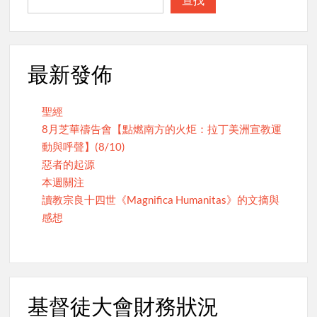
最新發佈
聖經
8月芝華禱告會【點燃南方的火炬：拉丁美洲宣教運
動與呼聲】(8/10)
惡者的起源
本週關注
讀教宗良十四世《Magnifica Humanitas》的文摘與
感想
基督徒大會財務狀況