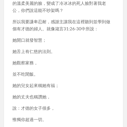
的溫柔美麗的臉，變成了冷冰冰的死人臉對著我老
公，你們說這能不吵架嗎？
所以我要謙卑忍耐，感謝主讓我在這裡聽到並學到做
個有才德的婦人。就像箴言31:26-30中所說：
她開口就發智慧；
她舌上有仁慈的法則。
她觀察家務，
並不吃閒飯。
她的兒女起來稱她有福；
她的丈夫也稱讚她，
說：才德的女子很多，
惟獨你超過一切。