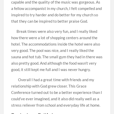
capable and the quality of the music was gorgeous. As
a fellow accompanist in my church, I felt compelled and
inspired to try harder and do better for my church so
that they can be inspired to better praise God.
Break times were also very fun, and I really liked
how there were a lot of shopping centers around the
hotel. The accommodations inside the hotel were also
very good. The pool was nice, and I really liked the
sauna and hot tub. The small gym they had in there was
also pretty good. And although the food wasn’t very
good, it still kept me full and I was never hungry.
Overall I had a great time with friends and my
relationship with God grew closer. This Grace
Conference turned out to be a better experience than I
could’ve ever imagined, and it also did really well as a
stress reliever from school and everyday life at home.