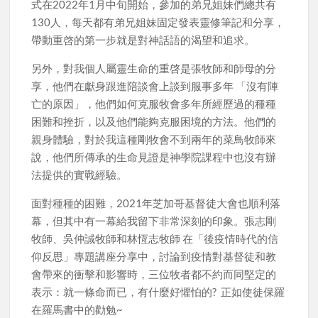
式在2022年1月中旬開始，參加的弟兄姐妹們總共有
130人，每天都有弟兄姐妹固定發表靈修筆記和分享，
帶動重啓的第一步就是對神話語的渴望和追求。
另外，對我個人屬靈生命的重啓是張牧師和師母的分
享，他們在獻身跟進陪談會上談到服事多年 「沒有陣
亡的原因」，他們如何克服牧會多年所經歷過的種種
困難和挫折，以及他們能夠克服困境的方法。他們的
親身體驗，對於我這種剛牧會不到兩年的菜鳥牧師來
說，他們所傳承的生命見證是神學院課程中也沒有辦
法提供的實戰經驗。
面對種種的困難，2021年芝加哥基督徒大會也順利落
幕，但其中有一幕給我留下非常深刻的印象。張志剛
牧師、吳仲誠牧師和林恆志牧師 在「後疫情時代的信
仰反思」專題講座分享中，討論到疫情對基督徒和教
會帶來的衝擊和影響時，三位牧者都不約而同堅定的
表示：就一條命而已，有什麼好懼怕的? 正如使徒保羅
在羅馬書中的勸勉~