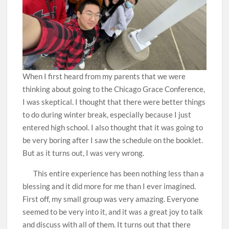
When I first heard from my parents that we were
thinking about going to the Chicago Grace Conference,
I was skeptical. I thought that there were better things
to do during winter break, especially because I just
entered high school. I also thought that it was going to
be very boring after I saw the schedule on the booklet.
But as it turns out, I was very wrong.
This entire experience has been nothing less than a
blessing and it did more for me than I ever imagined.
First off, my small group was very amazing. Everyone
seemed to be very into it, and it was a great joy to talk
and discuss with all of them. It turns out that there