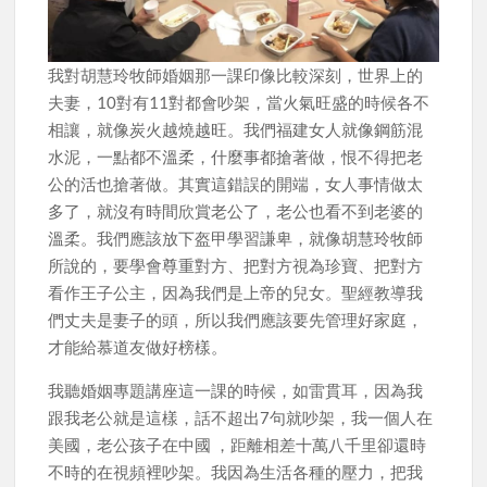
我對胡慧玲牧師婚姻那一課印像比較深刻，世界上的
夫妻，10對有11對都會吵架，當火氣旺盛的時候各不
相讓，就像炭火越燒越旺。我們福建女人就像鋼筋混
水泥，一點都不溫柔，什麼事都搶著做，恨不得把老
公的活也搶著做。其實這錯誤的開端，女人事情做太
多了，就沒有時間欣賞老公了，老公也看不到老婆的
溫柔。我們應該放下盔甲學習謙卑，就像胡慧玲牧師
所說的，要學會尊重對方、把對方視為珍寶、把對方
看作王子公主，因為我們是上帝的兒女。聖經教導我
們丈夫是妻子的頭，所以我們應該要先管理好家庭，
才能給慕道友做好榜樣。
我聽婚姻專題講座這一課的時候，如雷貫耳，因為我
跟我老公就是這樣，話不超出7句就吵架，我一個人在
美國，老公孩子在中國 ，距離相差十萬八千里卻還時
不時的在視頻裡吵架。我因為生活各種的壓力，把我