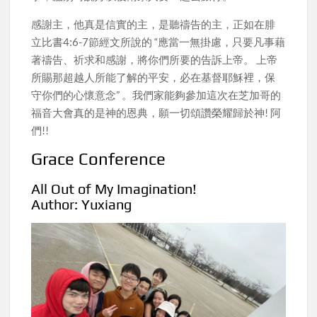
感謝主，他真是信實的主，是聽禱告的主，正如在腓
立比書4:6-7節經文所說的 “應當一無掛慮，只要凡事藉
著禱告、祈求和感謝，將你們所要的告訴上帝。 上帝
所賜那超越人所能了解的平安，必在基督耶穌裡，保
守你們的心懷意念” 。我們家能夠參加這次在芝加哥的
福音大會真的是神的恩典，願一切頌讚榮耀歸於神! 阿
們!!
Grace Conference
All Out of My Imagination!
Author: Yuxiang