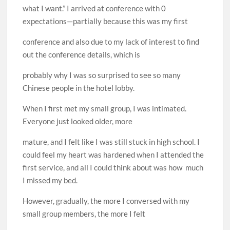
what I want.” I arrived at conference with 0
expectations—partially because this was my first
conference and also due to my lack of interest to find
out the conference details, which is
probably why I was so surprised to see so many
Chinese people in the hotel lobby.
When I first met my small group, I was intimated.
Everyone just looked older, more
mature, and I felt like I was still stuck in high school. I
could feel my heart was hardened when I attended the
first service, and all I could think about was how much
I missed my bed.
However, gradually, the more I conversed with my
small group members, the more I felt