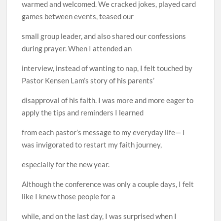
warmed and welcomed. We cracked jokes, played card
games between events, teased our
small group leader, and also shared our confessions
during prayer. When I attended an
interview, instead of wanting to nap, I felt touched by
Pastor Kensen Lam’s story of his parents’
disapproval of his faith. I was more and more eager to
apply the tips and reminders I learned
from each pastor’s message to my everyday life— I
was invigorated to restart my faith journey,
especially for the new year.
Although the conference was only a couple days, I felt
like I knew those people for a
while, and on the last day, I was surprised when I