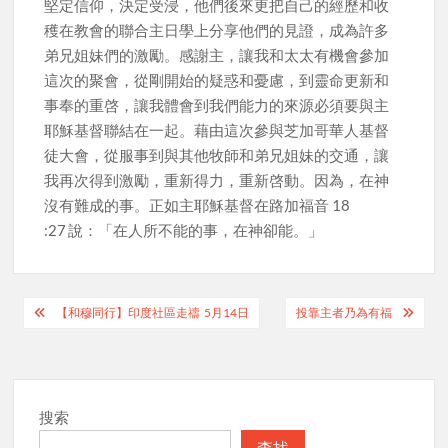
堅定信仰，決定受浸，他們後來更把自己的經歷和收
穫在教會的聯合主日學上分享他們的見證，成為許多
弟兄姐妹們的激勵。感謝主，讓我和太太有機會參加
這次的聚會，從剛開始的疑惑和憂慮，到靈命更新和
事奉的重啓，讓我體會到我們能力的來源必須要與主
耶穌基督聯結在一起。藉由這次參與芝加哥華人基督
徒大會，從服事到與其他牧師和弟兄姐妹的交通，讓
我再次得到激勵，重新得力，重新啓動。因為，在神
沒有難成的事。正如主耶穌基督在路加福音 18
:27 說：「在人所不能的事，在神卻能。」
Post
【和穆同行】印度社區走禱 5月14日
投靠主者乃為有福
navigation
搜索
查找