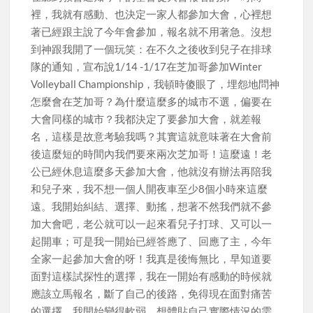
裡，我就有感動、也決定一家人都參加大會，心裡想
著已經跟主說了今年會參加，報名就不用著急。沒想
到神跟我開了一個玩笑：在不久之後收到兒子在排球
隊的通知，宣布說1/14 -1/17在芝加哥參加Winter
Volleyball Championship，我頓時傻眼了，埋怨地問神
怎麼會在芝加哥？為什麼這麼多的城市不選，偏要在
大會同樣的城市？我都決定了要參加大會，就差報
名，這樣是故意考驗我嗎？其實這就意味著在大會前
後這麼短的時間內我們要來兩次芝加哥！這麼遠！老
公已經休息這麼多天參加大會，他就沒有辦法再陪我
和兒子來，我不想一個人開夜車至少8個小時來這麼
遠。我開始糾結、選擇、動搖，想著不然我們就不參
加大會吧，老公就可以一起來看兒子打球、又可以一
起開車；可是我一開始已經答應了、回應了主，今年
全家一起參加大會的呀！我真是後悔無比，早知道要
面對這樣試探性的選擇，我在一開始有感動的時候就
應該立馬報名，斷了自己的後路，免得現在面對痛苦
的選擇。我開始變得軟弱，想體貼自己實際情況的需