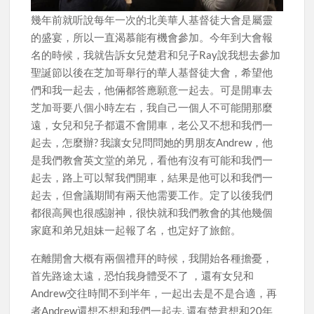
幾年前就听說每年一次的北美華人基督徒大會是屬靈
的盛宴，所以一直渴慕能有機會參加。今年到大會報
名的時候，我就告訴女兒楚君和兒子Ray說我想去參加
聖誕節以後在芝加哥舉行的華人基督徒大會，希望他
們和我一起去，他倆都答應願意一起去。可是開車去
芝加哥要八個小時左右，我自己一個人不可能開那麼
遠，女兒和兒子都還不會開車，老公又不想和我們一
起去，怎麼辦? 我讓女兒問問她的男朋友Andrew，他
是我們教會英文堂的弟兄，看他有沒有可能和我們一
起去，路上可以幫我們開車，結果是他可以和我們一
起去，但會議期間有兩天他需要工作。定了以後我們
都很高興也很感謝神，很快就和我們教會的其他幾個
家庭和弟兄姐妹一起報了名，也定好了旅館。
在離開會大概有兩個禮拜的時候，我開始各種擔憂，
首先路途太遠，恐怕我身體受不了 ，還有女兒和
Andrew交往時間不到半年，一起出去是不是合適，再
者Andrew還想不想和我們一起去, 還有楚君想和20年