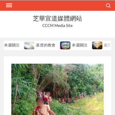
Skip
Search
to
content
芝華宣道媒體網站
CCCM Media Site
關注
基督的教會
本週關注
在變局中持守