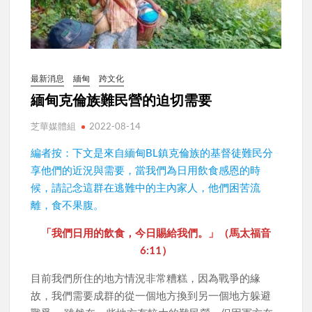
最新消息
緬甸
跨文化
緬甸克倫族難民營的迫切需要
芝華媒體組
2022-08-14
編者按：下文是來自緬甸BL鎮克倫族的基督徒難民分
享他們的近況與需要，當我們為日用飲食感恩的時
候，請記念這群在逃難中的主內家人，他們困苦流
離，食不果腹。
「我們日用的飲食，今日賜給我們。」（馬太福音
6:11）
目前我們所住的地方情況非常糟糕，因為戰爭的緣
故，我們需要成群的從一個地方換到另一個地方躲避