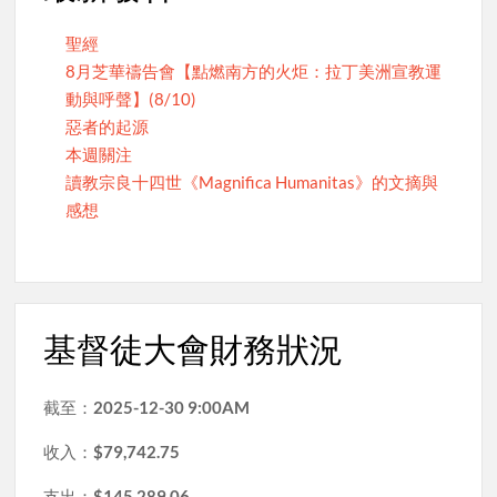
聖經
8月芝華禱告會【點燃南方的火炬：拉丁美洲宣教運
動與呼聲】(8/10)
惡者的起源
本週關注
讀教宗良十四世《Magnifica Humanitas》的文摘與
感想
基督徒大會財務狀況
截至：
2025-12-30 9:00AM
收入：
$79,742.75
支出：
$145,289.06