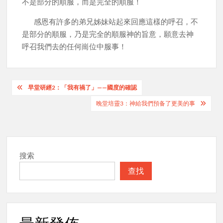
不是部分的順服，而是完全的順服！
感恩有許多的弟兄姊妹站起來回應這樣的呼召，不
是部分的順服，乃是完全的順服神的旨意，願意去神
呼召我們去的任何崗位中服事！
Post
早堂研經2：「我有禍了」——國度的確認
navigation
晚堂培靈3：神給我們預备了更美的事
搜索
查找