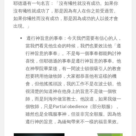
耶德遜有一句名言：「沒有犧牲就沒有成功。如果你
沒有犧牲就成功了，那是因為有人在你之前受過苦。
如果你犧牲而沒有成功，那是因為成功的人以後才會
出現。」
遵行神旨意的事奉：今天我們需要有信心的人，
當我們看見他生命的時候，我們也要效法他「遵
行神旨意的事奉」。不是每一個事奉都能夠討神
喜悅，但耶德遜的事奉是遵行神旨意的事奉。他
在神學院畢業後，有一間波士頓很吸引人的教會
想要聘用他做牧師，大家都恭喜他有這樣的機
會，但他搖搖頭說，我的工作不是在波士頓。他
很清楚的知道神在他身上的旨意不是做一個牧
師，而是到海外做宣教士。他說道，如果我做一
個牧師，只是Partial obedience（部分順服），
雖然也是全職服事神，但並非完全順服。因為他
遵行神的旨意，為緬甸帶來不一樣的福音果效。