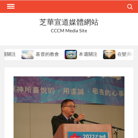
Skip
Search
to
content
芝華宣道媒體網站
CCCM Media Site
基督的教會
本週關注
在變局中持守真道