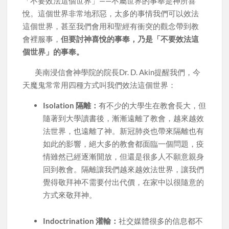
「不要效法這個世界」——不屬世界的事奉是神所喜
悅。這個世界非常地邪惡，太多的事情我們可以效法
這個世界，甚至我們會用和聖經有衝突的觀念帶到教
會裡服事，
但要討神喜悅的事奉，乃是「不要效法這
個世界」的事奉。
美南浸信會神學院的院長Dr. D. Akin提醒我們，今
天魔鬼常常用四種方式叫我們效法這個世界：
Isolation 隔離：
有不少的大學生在教會長大，但
隨著到大學讀書後，漸漸遠離了教會，越來越效
法世界，也遠離了神。新冠肺炎也帶來隔離也有
如此的影響，絕大多的教會都面臨一個問題，疫
情雖然已經逐漸開放，但還是很多人不願意親身
回到教會。隔離讓我們越來越效法世界，讓我們
覺得敬拜神不需要付出代價，在家中以很隨意的
方式來敬拜神。
Indoctrination 灌輸：
社交媒體很多的信息都不