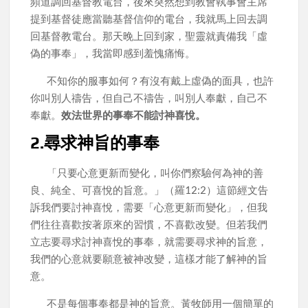
頻道調回基督教電台，後來突然想到教會執事會主席
提到基督徒應當聽基督信仰的電台，我就馬上回去調
回基督教電台。那天晚上回到家，聖靈就責備我「虛
偽的事奉」，我當即感到羞愧痛悔。
不知你的服事如何？有沒有戴上虛偽的面具，也許
你叫別人禱告，但自己不禱告，叫別人奉獻，自己不
奉獻。
效法世界的事奉不能討神喜悅。
2.尋求神旨的事奉
「只要心意更新而變化，叫你們察驗何為神的善
良、純全、可喜悅的旨意。」（羅12:2）這節經文告
訴我們要討神喜悅，需要「心意更新而變化」，但我
們往往喜歡按著原來的習慣，不喜歡改變。但若我們
立志要尋求討神喜悅的事奉，就需要尋求神的旨意，
我們的心意就要願意被神改變，這樣才能了解神的旨
意。
不是每個事奉都是神的旨意。黃牧師用一個簡單的