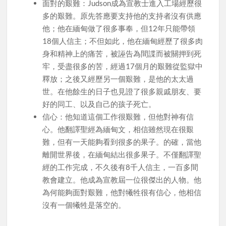
面對的艱難：Judson成為宣教士進入工場經歷很
多的艱難。原先答應要支持他的支持者沒有供應
他；他在緬甸做了很多事奉，但12年只能帶領
18個人信主；不但如此，他在緬甸經歷了很多肉
身和精神上的痛苦，被誣告為間諜而被關押到死
牢，受盡很多的苦，經過17個月的艱難從監獄中
釋放；之後又經歷另一個艱難，是他的太太過
世。在他餘生的日子也見證了很多親戚朋友、要
好的同工、以及自己的孩子死亡。
信心：他知道這個工作很艱難，但他對神有信
心。他翻譯聖經為緬甸文，相信雖然現在很艱
難，但有一天能夠看到很多的果子。的確，當他
離開世界後，在緬甸結出很多果子。不僅翻譯聖
經的工作完成，不久後有8千人信主，一百多間
教會建立。他成為宣教屆一位很傑出的人物。他
為何能夠面對艱難，他對犧牲很有信心，他相信
沒有一個犧牲是落空的。