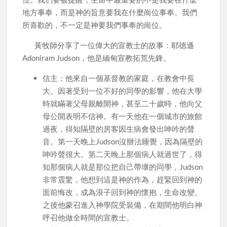
地方事奉，而是神的旨意要我在什麼崗位事奉。我們
所喜歡的，不一定是神要我們事奉的崗位。
黃牧師分享了一位偉大的宣教士的故事：耶德遜
Adoniram Judson，他是緬甸宣教拓荒先鋒。
信主：他來自一個基督教的家庭，在教會中長
大。因著受到一位不好的同學的影響，他在大學
時就瞞著父母親離開神，甚至二十歲時，他向父
母公開表明不信神。有一天他在一個城市的旅館
過夜，得知隔壁的房客因生病會發出呻吟的聲
音。第一天晚上Judson沒辦法睡覺，因為隔壁的
呻吟聲很大。第二天晚上那個病人就過世了，得
知那個病人就是那位把自己帶壞的同學，Judson
非常震驚，他想到這是神的作為，趕緊回到神的
面前悔改，成為浪子回到神的懷抱，生命改變。
之後他蒙召進入神學院受裝備，在期間他明白神
呼召他做全時間的宣教士。