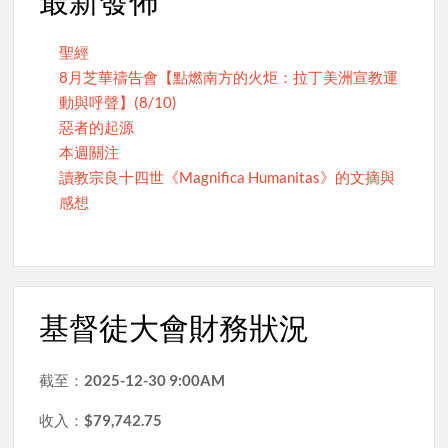
最新發佈
聖經
8月芝華禱告會【點燃南方的火炬：拉丁美洲宣教運
動與呼聲】(8/10)
惡者的起源
本週關注
讀教宗良十四世《Magnifica Humanitas》的文摘與
感想
基督徒大會財務狀況
截至：
2025-12-30 9:00AM
收入：
$79,742.75