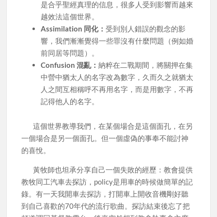
是合乎聖經真理的信息，很多人受到影響而越來
越效法這個世界。
Assimilation 同化：
受到別人錯誤的觀念的影
響，我們漸漸覺得一些罪沒有什麼問題（例如婚
前同居等問題）。
Confusion 混亂：
納粹在二戰期間，將關押在集
中營中猶太人的名字改為數字，久而久之就猶太
人之間互相稱呼不再用名字，而是用數字，不再
記得他人的名字。
這個世界教導我們，在某個場合是這個面孔，在另
一個場合是另一個面孔。但一個虛偽的事奉不能討神
的喜悅。
黃牧師也坦承分享自己一個失敗的經歷：教會提供
教牧同工汽車去探訪，policy是用車的時候做簡單的記
錄。有一天我開車去探訪，打開車上開收音機剛好聽
到自己喜歡的70年代的流行歌曲。探訪結束後忘了把