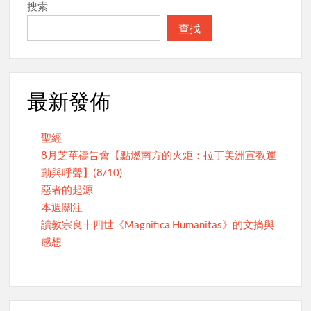
搜索
查找
最新發佈
聖經
8月芝華禱告會【點燃南方的火炬：拉丁美洲宣教運
動與呼聲】(8/10)
惡者的起源
本週關注
讀教宗良十四世《Magnifica Humanitas》的文摘與
感想