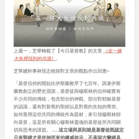
上週一，芝華轉載了【今日基督教】的文章
《在一條
大魚裡找到的共識》
。
芝華總幹事林恆志牧師對文章的觀點作出回應~
「基督信仰的開始比伊斯蘭教早了七百年。因著伊斯
蘭教創立的歷史淵源，基督徒與穆斯林的信仰確實有
不少共同的傳統，包含部分的神觀、部分對耶穌基督
的認識，還有對新舊約聖經以及對舊約先知的尊崇。
如何善用這些共同的傳統作為題材，來引領穆斯林歸
向基督，這是所有關心穆斯林靈魂的基督徒所共同關
切與思考的課題。 ……
這立場與原則就是基督徒既認定
只有聖經才是從神而來的權威啟示，不承認古蘭經具