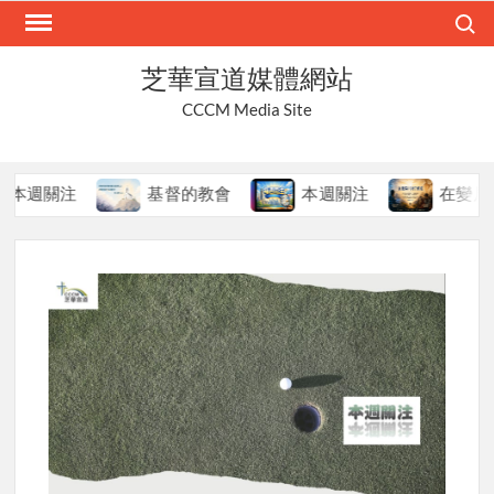
Skip
Search
to
content
芝華宣道媒體網站
CCCM Media Site
關注
基督的教會
本週關注
在變局中持守