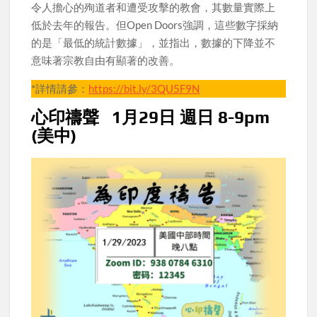
令人擔心的殉道者和遭受攻擊的教會，其數量實際上
低於去年的報告。但Open Doors強調，這些數字採納
的是「最低的統計數據」，並指出，數據的下降並不
意味著宗教自由有顯著的改善。
*詳情請參：
https://bit.ly/3QU5F9N
心印禱聲 1月29日 週日 8-9pm
(美中)