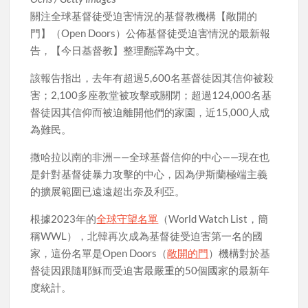
關注全球基督徒受迫害情況的基督教機構【敞開的
門】（Open Doors）公佈基督徒受迫害情況的最新報
告，【今日基督教】整理翻譯為中文。
該報告指出，去年有超過5,600名基督徒因其信仰被殺
害；2,100多座教堂被攻擊或關閉；超過124,000名基
督徒因其信仰而被迫離開他們的家園，近15,000人成
為難民。
撒哈拉以南的非洲——全球基督信仰的中心——現在也
是針對基督徒暴力攻擊的中心，因為伊斯蘭極端主義
的擴展範圍已遠遠超出奈及利亞。
根據2023年的
全球守望名單
（World Watch List，簡
稱WWL），北韓再次成為基督徒受迫害第一名的國
家，這份名單是Open Doors（
敞開的門
）機構對於基
督徒因跟隨耶穌而受迫害最嚴重的50個國家的最新年
度統計。