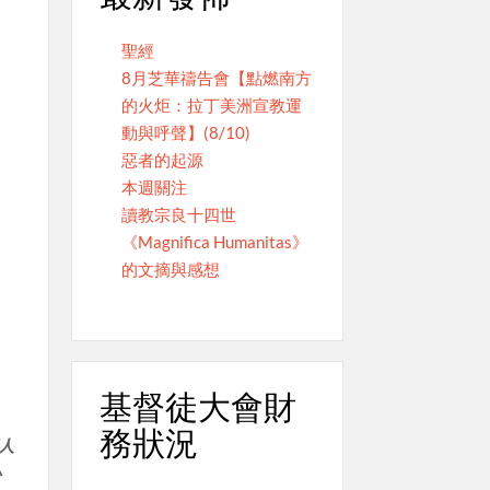
聖經
8月芝華禱告會【點燃南方
的火炬：拉丁美洲宣教運
動與呼聲】(8/10)
惡者的起源
本週關注
讀教宗良十四世
《Magnifica Humanitas》
的文摘與感想
基督徒大會財
務狀況
華人
心