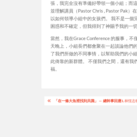
張，我完全沒有準備好帶領一個小組；而這
並理解講員（Pastor Chris , Pastor
以如何領導小組中的女孩們。 我不是一個
困惑和不確定，但我得到了神賜予我的一
當然，我在Grace Conference 
天晚上，小組長們都會聚在一起談論他們的
了我們所做的不同事情，以幫助我們的小組
此倚靠的新群體。 不僅我們之間，還有我們的領袖Jack
福。
Post
「在一條大魚裡找到共識」 — 總幹事回應 L
林恆志
navigation