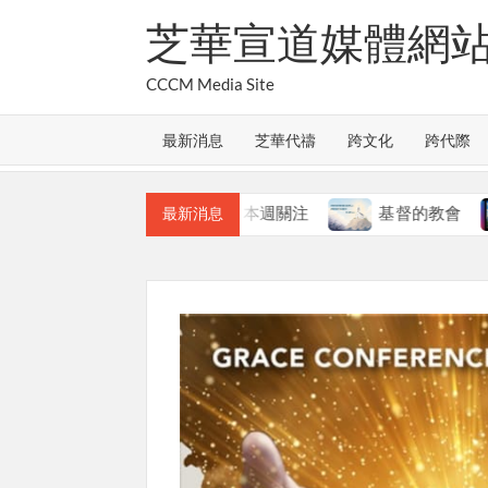
Skip
芝華宣道媒體網
to
content
CCCM Media Site
最新消息
芝華代禱
跨文化
跨代際
教會的合一
本週關注
基督的教會
本
最新消息