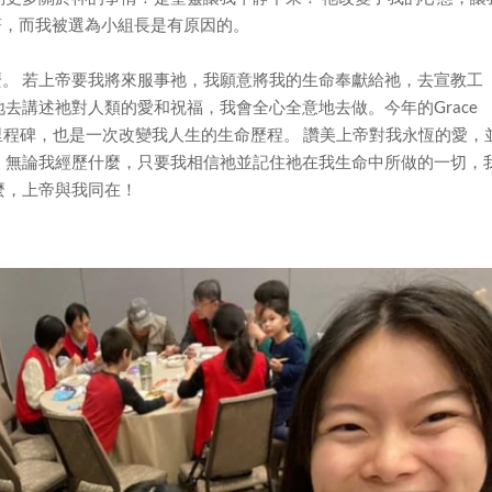
著，而我被選為小組長是有原因的。
。 若上帝要我將來服事祂，我願意將我的生命奉獻給祂，去宣教工
去講述祂對人類的愛和祝福，我會全心全意地去做。今年的Grace
一個里程碑，也是一次改變我人生的生命歷程。 讚美上帝對我永恆的愛，
，無論我經歷什麼，只要我相信祂並記住祂在我生命中所做的一切，
麼，上帝與我同在！