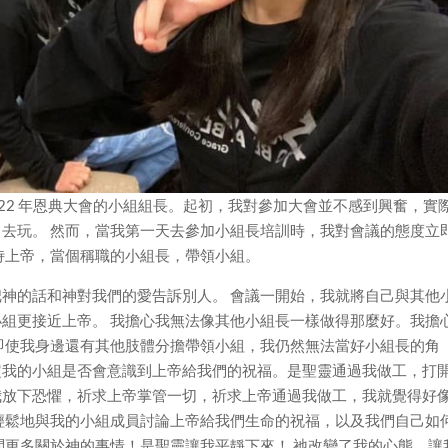
是今年 2022 年恩典大會的小組組長。起初，我對參加大會並不感到興奮，實
去玩。 然而，當我第一天去參加小組長培訓時，我對會議的態度立
侍上帝，當個稱職的小組長，帶領小組。
神的話和神對我們的愛告訴別人。 會議一開始，我就將自己與其他
組更接近上帝。 我擔心我無法像其他小組長一樣做得那麼好。我擔
即使我身邊還有其他肢體分擔帶領小組，我仍然無法當好小組長的角
定我的小組是否會意識到上帝給我們的祝福。是聖靈通過我做工，打
我放下恐懼，祈求上帝掌管一切，祈求上帝通過我做工，我就覺得好
輕鬆地與我的小組成員討論上帝給我們生命的祝福，以及我們自己如
問更多關於神的事情！是聖靈讓我平靜下來！ 祂改變了我的心態，讓