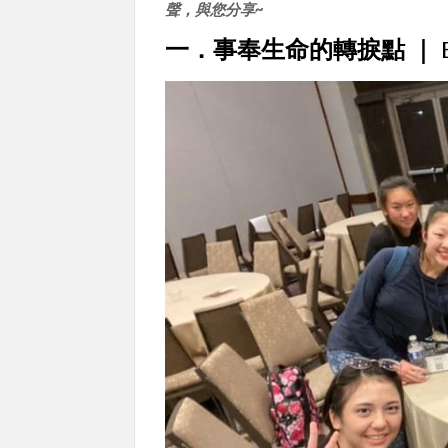
聲，與您分享~
一．事奉生命的轉捩點 ｜