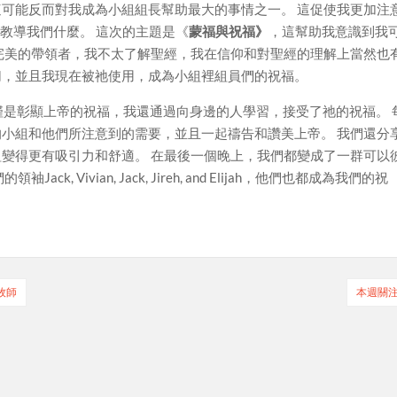
可能反而對我成為小組組長幫助最大的事情之一。 這促使我更加注
 Pak）在教導我們什麼。 這次的主題是《
蒙福與祝福》
，這幫助我意識到我
完美的帶領者，我不太了解聖經，我在信仰和對聖經的理解上當然也
切，並且我現在被祂使用，成為小組裡組員們的祝福。
的服事，不僅是彰顯上帝的祝福，我還通過向身邊的人學習，接受了祂的祝福。 
小組和他們所注意到的需要，並且一起禱告和讚美上帝。 我們還分
變得更有吸引力和舒適。 在最後一個晚上，我們都變成了一群可以
, Vivian, Jack, Jireh, and Elijah，他們也都成為我們的祝
牧師
本週關