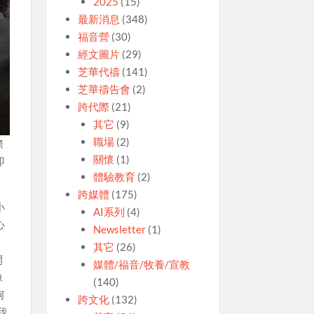
2025
(15)
最新消息
(348)
福音營
(30)
經文圖片
(29)
芝華代禱
(141)
芝華禱告會
(2)
跨代際
(21)
其它
(9)
職場
(2)
際
關懷
(1)
即
體驗教育
(2)
跨媒體
(175)
小
AI系列
(4)
心
Newsletter
(1)
其它
(26)
開
媒體/福音/牧養/宣教
像
(140)
何
跨文化
(132)
我