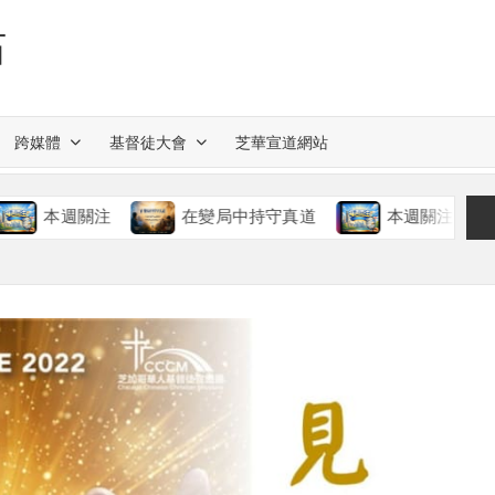
站
跨媒體
基督徒大會
芝華宣道網站
週關注
在變局中持守真道
本週關注
慈愛