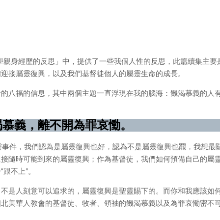
ry大學親身經歷的反思」中，提供了一些我個人性的反思，此篇續集主要
備迎接屬靈復興，以及我們基督徒個人的屬靈生命的成長。
音的八福的信息，其中兩個主題一直浮現在我的腦海：饑渴慕義的人
渴慕義，離不開為罪哀慟。
的屬靈事件，我們認為是屬靈復興也好，認為不是屬靈復興也罷，我想最
迎接隨時可能到來的屬靈復興；作為基督徒，我們如何預備自己的屬
“跟不上”。
，不是人刻意可以追求的，屬靈復興是聖靈賜下的。而你和我應該如
個北美華人教會的基督徒、牧者、領袖的饑渴慕義以及為罪哀慟密不