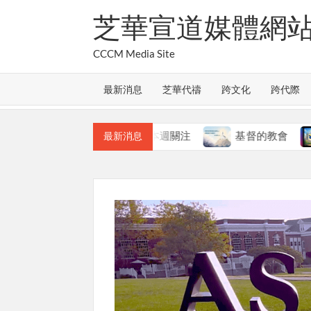
Skip
芝華宣道媒體網
to
content
CCCM Media Site
最新消息
芝華代禱
跨文化
跨代際
教會的合一
本週關注
基督的教會
本週關
最新消息