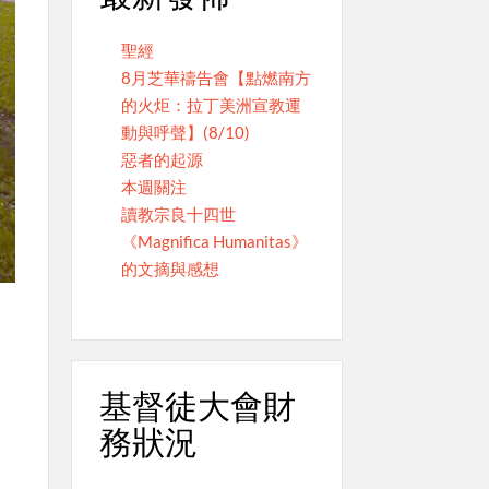
聖經
8月芝華禱告會【點燃南方
的火炬：拉丁美洲宣教運
動與呼聲】(8/10)
惡者的起源
本週關注
讀教宗良十四世
《Magnifica Humanitas》
的文摘與感想
基督徒大會財
務狀況