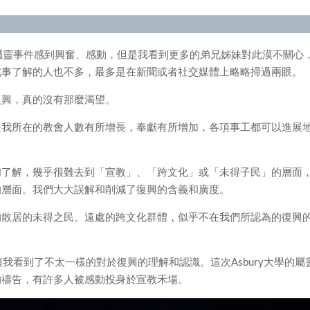
學的屬靈事件感到興奮、感動，但是我看到更多的弟兄姊妹對此漠不關心
此事了解的人也不多，最多是在新聞或者社交媒體上略略掃過兩眼。
復興，真的沒有那麼渴望。
是我所在的教會人數有所增長，奉獻有所增加，各項事工都可以進展
和了解，幾乎很難去到「宣教」、「跨文化」或「未得子民」的層面
的層面。我們大大誤解和削減了復興的含義和廣度。
的散居的未得之民、遠處的跨文化群體，似乎不在我們所認為的復興
讓我看到了不太一樣的對於復興的理解和認識。這次Asbury大學的屬
的禱告，有許多人被感動投身於宣教禾場。