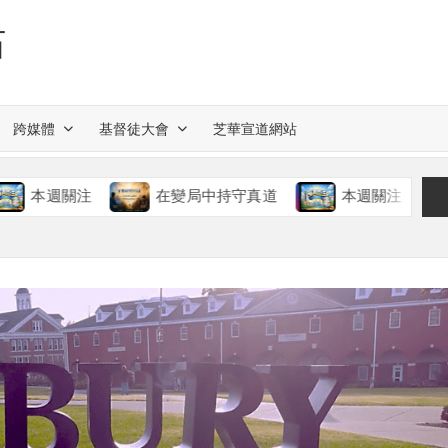
站
跨媒體
基督徒大會
芝華宣道網站
注
在變局中持守真道
本週關注
慈愛的神