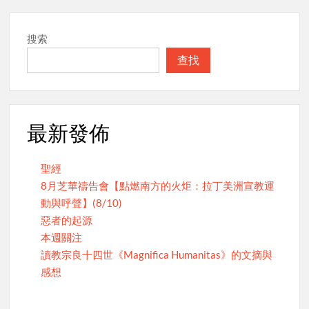
搜索
查找
最新發佈
聖經
8月芝華禱告會【點燃南方的火炬：拉丁美洲宣教運
動與呼聲】(8/10)
惡者的起源
本週關注
讀教宗良十四世《Magnifica Humanitas》的文摘與
感想