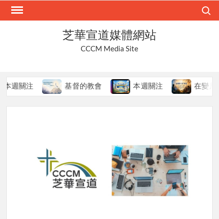
Skip
Search
to
content
芝華宣道媒體網站
CCCM Media Site
週關注
基督的教會
本週關注
在變局中持