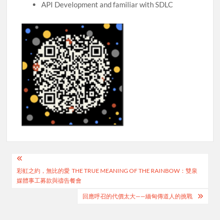
API Development and familiar with SDLC
Post
彩虹之約，無比的愛 THE TRUE MEANING OF THE RAINBOW：雙泉
navigation
媒體事工募款與禱告餐會
回應呼召的代價太大——緬甸傳道人的挑戰