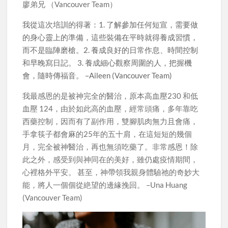
廖弟兄 （Vancouver Team）
我從這次培訓的得著：1. 了解參加任何短宣，需要做
的身心靈上的準備，這些裝備在平時就得養成習慣，
而不是臨陣磨槍。2. 養成良好的日常作息、時間控制
和早晚寫日記。 3. 養成細心觀察周圍的人，把握機
會，隨時傳福音。 –Aileen (Vancouver Team)
我最感恩的是被神完全的醫治，原本高血壓230 和低
血壓 124，由於如此高的血壓，經常頭痛，多年靠吃
西藥控制，因而有了副作用，雙腳肌肉無力且會痛，
手拿筷子都會麻的25年的五十肩，在這短短的幾個
月，完全被神醫治，再也無須吃藥了。非常感恩！除
此之外，感受到與神同在的美好，雖仍處疫情期間，
心裡格外平安。 甚至，神帶領我親身體驗祂的奇妙大
能，將人一個個從絶望的邊緣挽回。 –Una Huang
(Vancouver Team)