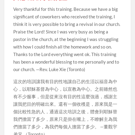
Very thankful for this training. Because we have a big
significant of coworkers who received the training, I
think it is very possible to bring a revival in our church.
Praise the Lord! Since I was very busy as being a
pastor in the church, at the beginning I was struggling
with how I could finish all the homework and so on.
Thanks to the Lord everything went ok. This training
has been a wonderful blessing to me personally and to
our church. —Rev. Luke Xie (Toronto)
這次的培訓讓我有目的性地讓自己的生活以福音為中
心，以耶穌基督為中心，以宣教為中心。之前雖然也
有不少服事，但是從來沒有目的性這麼強過，感謝主
讓我把目的明確出來。還有一個收穫是，原來我是一
個比較性急的人，通過這次培訓之後，體會到耶穌替
我們擔當了多少，原來只是掛在嘴上，不瞭解主為我
們擔當了多少，為我們每個人擔當了多少。 —董觀宇
弟兄 （Toronto）