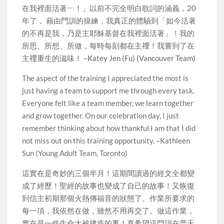
在我裡面活著⋯！」以前不完全明白歌詞的涵義，20
年了， 藉由門訓的操練，我真正的體驗到「如今活著
的不再是我，乃是主耶穌基督在我裡面活著」！我的
所思、所想、所做，每時每刻都在主𥚃！我嘗到了在
主𥚃重生的滋味！ –Katey Jen (Fu) (Vancouver Team)
The aspect of the training I appreciated the most is
just having a team to support me through every task.
Everyone felt like a team member, we learn together
and grow together. On our celebration day, I just
remember thinking about how thankful I am that I did
not miss out on this training opportunity. –Kathleen
Sun (Young Adult Team, Toronto)
這實在是奇妙的三個半月！這期間讀過的經文全都變
成了經歷！聖經的故事也變成了自己的故事！又恢復
到信主初期那個火熱傳福音的狀態了。作業所要求的
每一項，我依然在做，雖然不用再交了。做這作業，
實在是一件生命大被建造的事！真希望這門訓在普天