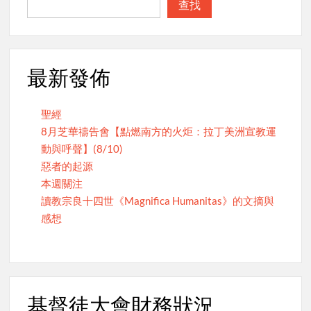
查找
最新發佈
聖經
8月芝華禱告會【點燃南方的火炬：拉丁美洲宣教運
動與呼聲】(8/10)
惡者的起源
本週關注
讀教宗良十四世《Magnifica Humanitas》的文摘與
感想
基督徒大會財務狀況