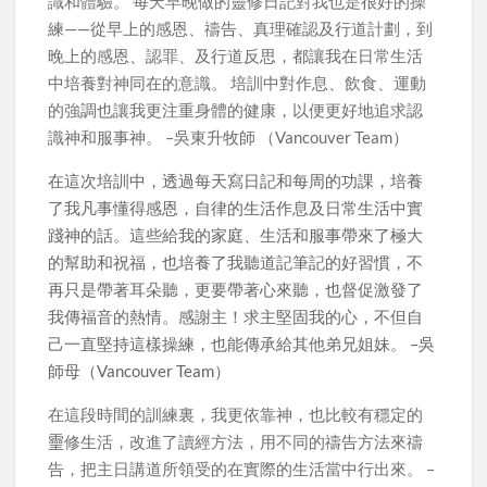
識和體驗。 每天早晚做的靈修日記對我也是很好的操
練——從早上的感恩、禱告、真理確認及行道計劃，到
晚上的感恩、認罪、及行道反思，都讓我在日常生活
中培養對神同在的意識。 培訓中對作息、飲食、運動
的強調也讓我更注重身體的健康，以便更好地追求認
識神和服事神。 –吳東升牧師 （Vancouver Team）
在這次培訓中，透過每天寫日記和每周的功課，培養
了我凡事懂得感恩，自律的生活作息及日常生活中實
踐神的話。這些給我的家庭、生活和服事帶來了極大
的幫助和祝福，也培養了我聽道記筆記的好習慣，不
再只是帶著耳朵聽，更要帶著心來聽，也督促激發了
我傳福音的熱情。感謝主！求主堅固我的心，不但自
己一直堅持這樣操練，也能傳承給其他弟兄姐妹。 –吳
師母（Vancouver Team）
在這段時間的訓練裏，我更依靠神，也比較有穩定的
𤫊修生活，改進了讀經方法，用不同的禱告方法來禱
告，把主日講道所領受的在實際的生活當中行出來。 –