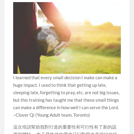
I learned that every small decision I make can make a
huge impact. I used to think that getting up late,
sleeping late, forgetting to pray, etc. are not big issues,
but this training has taught me that these small things
can make a difference in how well I can serve the Lord.
–Clover Qi (Young Adult team, Toronto)
這次培訓幫助我對行道的重要性和可行性有了新的認