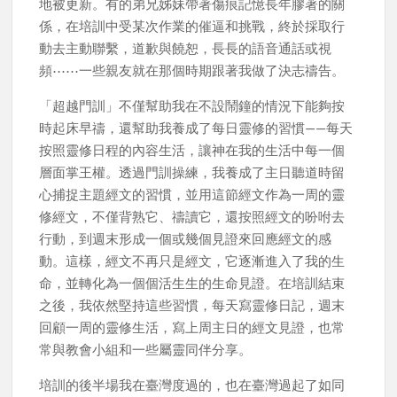
地被更新。有的弟兄姊妹帶著傷痕記憶長年膠著的關
係，在培訓中受某次作業的催逼和挑戰，終於採取行
動去主動聯繫，道歉與饒恕，長長的語音通話或視
頻⋯⋯一些親友就在那個時期跟著我做了決志禱告。
「超越門訓」不僅幫助我在不設鬧鐘的情況下能夠按
時起床早禱，還幫助我養成了每日靈修的習慣——每天
按照靈修日程的內容生活，讓神在我的生活中每一個
層面掌王權。透過門訓操練，我養成了主日聽道時留
心捕捉主題經文的習慣，並用這節經文作為一周的靈
修經文，不僅背熟它、禱讀它，還按照經文的吩咐去
行動，到週末形成一個或幾個見證來回應經文的感
動。這樣，經文不再只是經文，它逐漸進入了我的生
命，並轉化為一個個活生生的生命見證。在培訓結束
之後，我依然堅持這些習慣，每天寫靈修日記，週末
回顧一周的靈修生活，寫上周主日的經文見證，也常
常與教會小組和一些屬靈同伴分享。
培訓的後半場我在臺灣度過的，也在臺灣過起了如同