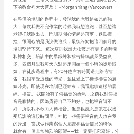
下的教會裡大大普及！ –Morgan Yang (Vancouver)
在整個的培訓的過程中，發現我的老我是如此的強
大，每次我做不完作業的時候我就想逃跑，甚至想讓
老師把我踢出去。門訓期間心情起起落落，跌跌撞
撞，很開心的是我沒做逃兵，最後終於把這四個月的
培訓堅持下來。 這次培訓我最大收穫是有更多的時間
和神相交。培訓中的早鍛煉和禱告操練讓我受益良
多。四個月里我每天六點起床開始一個小時的徒步鍛
煉，在徒步過程中，有20分鐘左右時間邊走路邊禱
告，我很享受這樣的時光，並且愛上了徒步禱告的晨
練時光。即使現在培訓已經結束，我還繼續這樣的晨
練、禱告。 我開始有了傳福音的勇氣，之前我對傳福
音是膽怯的，因為覺得自己不夠好，也把福音講不
好，所以我不敢向人傳福音。但是很感恩是就在我接
受培訓的這段時間里，神把一些需要福音的人放在我
的身邊，當我做作業寫個人見證和福音信息的時候，
就會有一個非常強烈的願望——我一定要把它寫好，分