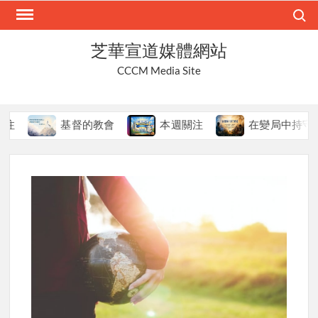
Skip
Search
to
content
芝華宣道媒體網站
CCCM Media Site
基督的教會
本週關注
在變局中持守真道