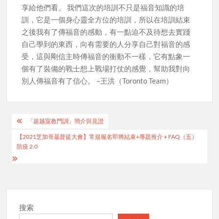
享給他們看。 我們這次的培訓不只是福音知識的培
訓，它是一個身心靈全方位的培訓，所以在培訓結束
之後我有了傳福音的感動，有一點迫不及待想去實踐
自己學到的東西，向有需要的人分享自己對福音的感
受，這與剛信主時傳福音的衝動不一樣，它有點象一
個有了裝備的戰士想上戰場打仗的感覺，幫助我對向
別人傳福音有了信心。 –王洪（Toronto Team）
Post
「超越宣教門訓」簡介與見證
navigation
【2021芝加哥基督徒大會】常規報名即將結束+專題推介 + FAQ（五）
防疫 2.0
搜索