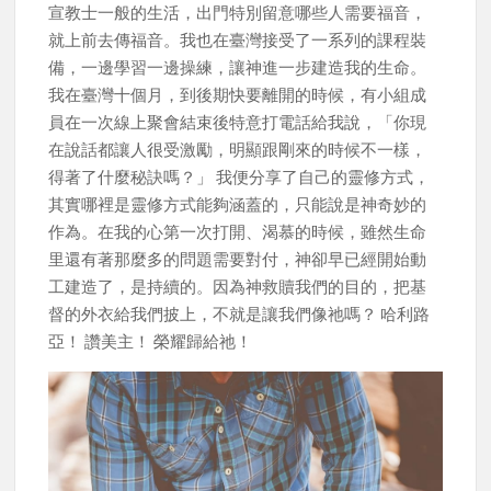
宣教士一般的生活，出門特別留意哪些人需要福音，
就上前去傳福音。我也在臺灣接受了一系列的課程裝
備，一邊學習一邊操練，讓神進一步建造我的生命。
我在臺灣十個月，到後期快要離開的時候，有小組成
員在一次線上聚會結束後特意打電話給我說，「你現
在說話都讓人很受激勵，明顯跟剛來的時候不一樣，
得著了什麼秘訣嗎？」 我便分享了自己的靈修方式，
其實哪裡是靈修方式能夠涵蓋的，只能說是神奇妙的
作為。在我的心第一次打開、渴慕的時候，雖然生命
里還有著那麼多的問題需要對付，神卻早已經開始動
工建造了，是持續的。因為神救贖我們的目的，把基
督的外衣給我們披上，不就是讓我們像祂嗎？ 哈利路
亞！ 讚美主！ 榮耀歸給祂！