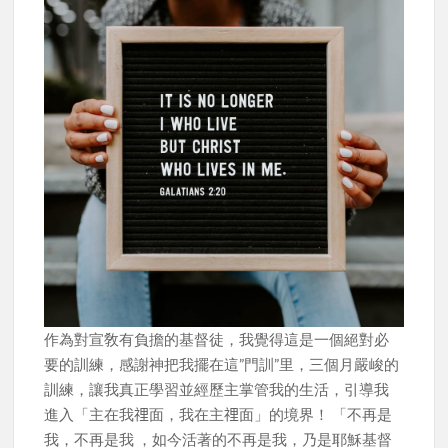
作為對宣敎有負擔的基督徒，我覺得這是一個絕對必
要的訓練，感謝神把我擺在這”門訓”里，三個月嚴峻的
訓練，讓我真正學習並經歷主掌管我的生活，引導我
進入「主在我𥚃面，我在主𥚃面」的境界！ 「不再是
我，不再是我 ，如今活著的不再是我，乃是耶穌基督