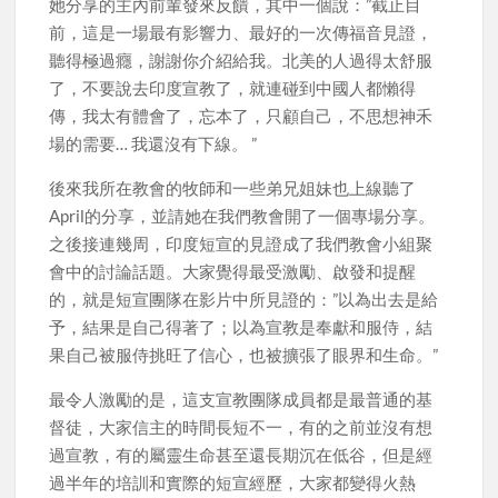
她分享的主內前輩發來反饋，其中一個說：”截止目
前，這是一場最有影響力、最好的一次傳福音見證，
聽得極過癮，謝謝你介紹給我。北美的人過得太舒服
了，不要說去印度宣教了，就連碰到中國人都懶得
傳，我太有體會了，忘本了，只顧自己，不思想神禾
場的需要… 我還沒有下線。 ”
後來我所在教會的牧師和一些弟兄姐妹也上線聽了
April的分享，並請她在我們教會開了一個專場分享。
之後接連幾周，印度短宣的見證成了我們教會小組聚
會中的討論話題。大家覺得最受激勵、啟發和提醒
的，就是短宣團隊在影片中所見證的：”以為出去是給
予，結果是自己得著了；以為宣教是奉獻和服侍，結
果自己被服侍挑旺了信心，也被擴張了眼界和生命。”
最令人激勵的是，這支宣教團隊成員都是最普通的基
督徒，大家信主的時間長短不一，有的之前並沒有想
過宣教，有的屬靈生命甚至還長期沉在低谷，但是經
過半年的培訓和實際的短宣經歷，大家都變得火熱