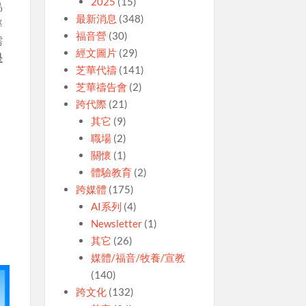
2025
(15)
烏
最新消息
(348)
率
福音營
(30)
需
經文圖片
(29)
是
芝華代禱
(141)
芝華禱告會
(2)
跨代際
(21)
其它
(9)
職場
(2)
關懷
(1)
體驗教育
(2)
跨媒體
(175)
AI系列
(4)
Newsletter
(1)
其它
(26)
媒體/福音/牧養/宣教
(140)
跨文化
(132)