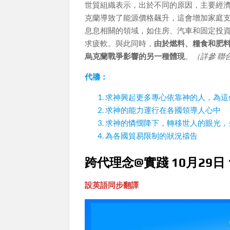
世貿組織表示，出於不同的原因，主要經
克蘭導致了能源價格飆升，這會增加家庭
息息相關的領域，如住房、汽車和固定投
求疲軟。與此同時，
由於燃料、糧食和肥
烏克蘭戰爭影響的另一種體現
。
（詳參 聯
代禱：
求神興起更多專心依靠神的人，為這
求神的能力運行在各國領導人心中
求神的憐憫降下，轉移世人的眼光，
為各國貿易限制的狀況禱告
跨代理念@實踐 10月29日 10
設英語同步翻譯