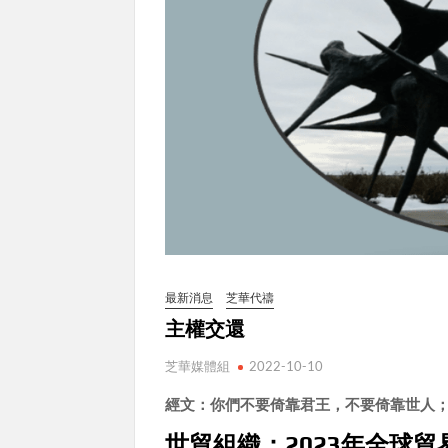
最新消息
芝華代禱
主權交還
芝華媒體組
2022-10-10
經文：你們不要倚靠君王，不要倚靠世人
世貿組織：2023年全球