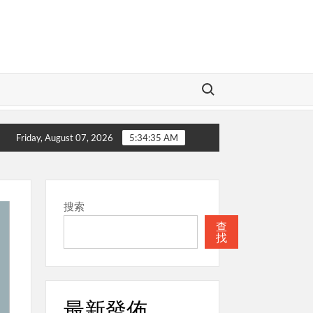
Search for:
本週關注
聖經
本週關注
教會
Friday, August 07, 2026
5:34:36 AM
搜索
查
找
最新發佈