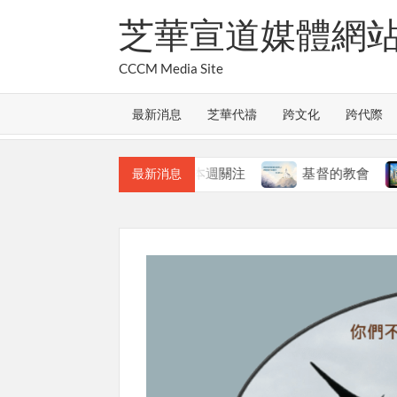
Skip
芝華宣道媒體網
to
content
CCCM Media Site
最新消息
芝華代禱
跨文化
跨代際
教會的合一
本週關注
基督的教會
本週關
最新消息