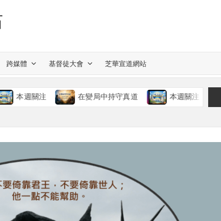
站
跨媒體
基督徒大會
芝華宣道網站
注
在變局中持守真道
本週關注
慈愛的神