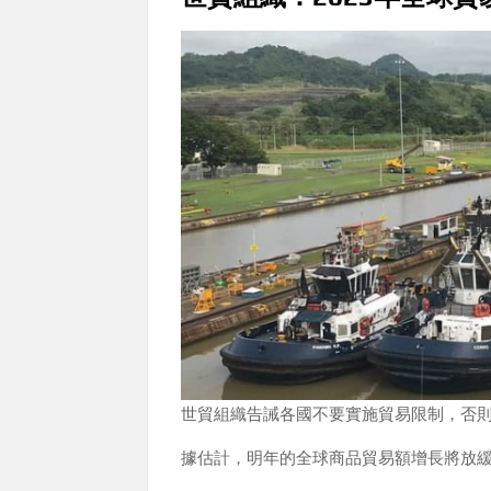
世貿組織告誡各國不要實施貿易限制，否
據估計，明年的全球商品貿易額增長將放緩至