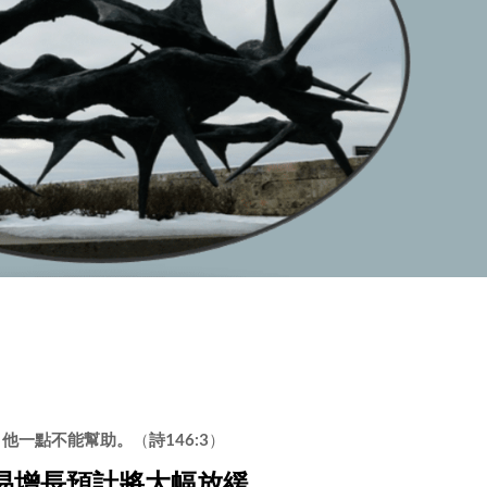
；他一點不能幫助。
（
詩146:3
）
貿易增長預計將大幅放緩