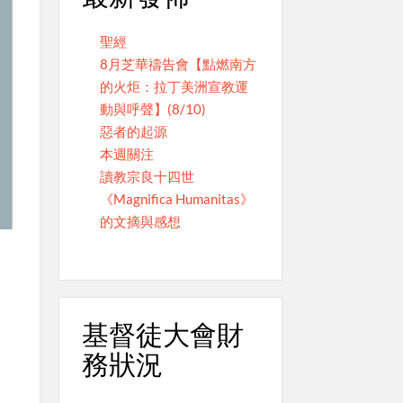
聖經
8月芝華禱告會【點燃南方
的火炬：拉丁美洲宣教運
動與呼聲】(8/10)
惡者的起源
本週關注
讀教宗良十四世
《Magnifica Humanitas》
的文摘與感想
基督徒大會財
務狀況