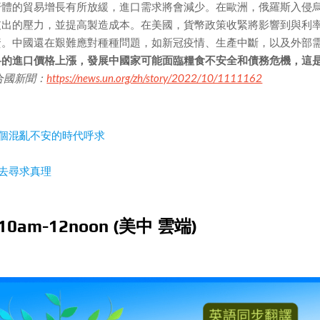
濟體的貿易增長有所放緩，進口需求將會減少。在歐洲，俄羅斯入侵
支出的壓力，並提高製造成本。在美國，貨幣政策收緊將影響到與利
資。中國還在艱難應對種種問題，如新冠疫情、生產中斷，以及外部
料的進口價格上漲，發展中國家可能面臨糧食不安全和債務危機，這
合國新聞：
https://news.un.org/zh/story/2022/10/1111162
個混亂不安的時代呼求
去尋求真理
am-12noon (美中 雲端)