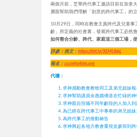
兩個月前，芝華跨代事工邀請目前在加拿
層面幫助我們理解「刻意的跨代事工」的
10月29日，同時在教會主責跨代及兒童
齡」所定義的社會裏，發展跨代事工必然
如何整合分齡、跨代、家庭這三個工場，
詳參：推文：
https://bit.ly/3EMUbkL
報名：
cccmforhim.org
代禱：
求神感動教會教牧同工及弟兄姐妹報名
求神幫助講員余惠娥傳道在忙碌的神
求神親自預備不同年齡段的人加入到
為已經在跨代事工中事奉的弟兄姐妹
為跨代事工的推動祷告
求神興起各地方教會重視並參與到跨