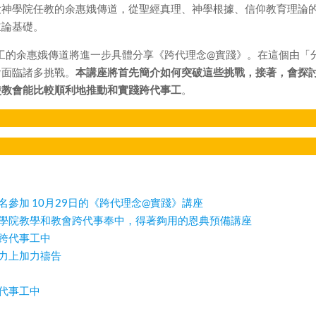
大神學院任教的余惠娥傳道，從聖經真理、神學根據、信仰教育理論
立論基礎。
事工的余惠娥傳道將進一步具體分享《跨代理念@實踐》。在這個由「
會面臨諸多挑戰。
本講座將首先簡介如何突破這些挑戰，接著，會探
使教會能比較順利地推動和實踐跨代事工
。
參加 10月29日的《跨代理念@實踐》講座
學院教學和教會跨代事奉中，得著夠用的恩典預備講座
跨代事工中
力上加力禱告
代事工中