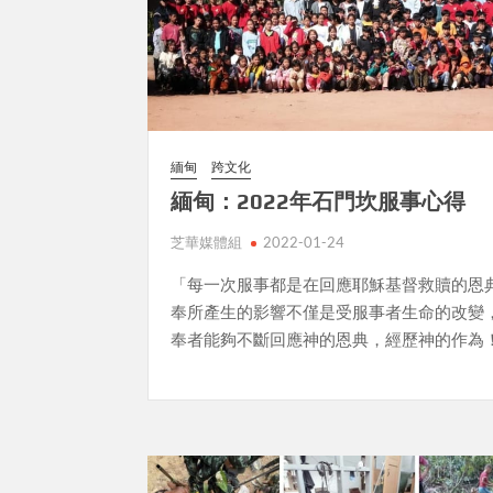
緬甸
跨文化
緬甸：2022年石門坎服事心得
芝華媒體組
2022-01-24
「每一次服事都是在回應耶穌基督救贖的恩
奉所產生的影響不僅是受服事者生命的改變
奉者能夠不斷回應神的恩典，經歷神的作為