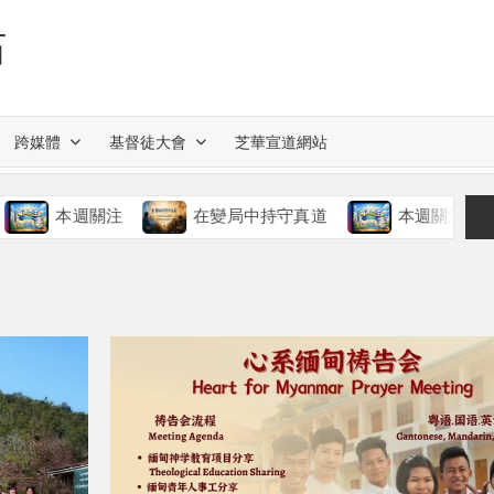
站
跨媒體
基督徒大會
芝華宣道網站
本週關注
在變局中持守真道
本週關注
慈