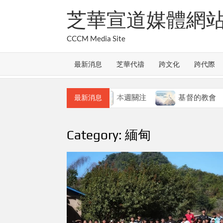
Skip
芝華宣道媒體網
to
content
CCCM Media Site
最新消息
芝華代禱
跨文化
跨代際
教會的合一
本週關注
基督的教會
最新消息
Category:
緬甸