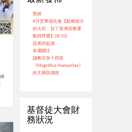
聖經
8月芝華禱告會【點燃南方
的火炬：拉丁美洲宣教運
動與呼聲】(8/10)
惡者的起源
本週關注
讀教宗良十四世
《Magnifica Humanitas》
的文摘與感想
系緬
祈
基督徒大會財
務狀況