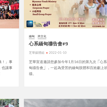
緬甸
跨文化
心系緬甸禱告會#9
芝華媒體組
2022-01-10
芝華宣道邀請您參加今年1月16日的第九次⎾心
典！」事
甸禱告會⏌，一起為受苦的緬甸肢體和百姓獻上
，也讓事
禱。
！