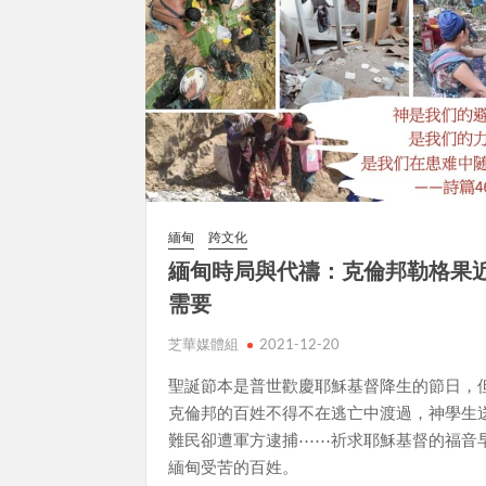
緬甸
跨文化
緬甸時局與代禱：克倫邦勒格果
需要
芝華媒體組
2021-12-20
聖誕節本是普世歡慶耶穌基督降生的節日，
克倫邦的百姓不得不在逃亡中渡過，神學生
難民卻遭軍方逮捕⋯⋯祈求耶穌基督的福音
緬甸受苦的百姓。