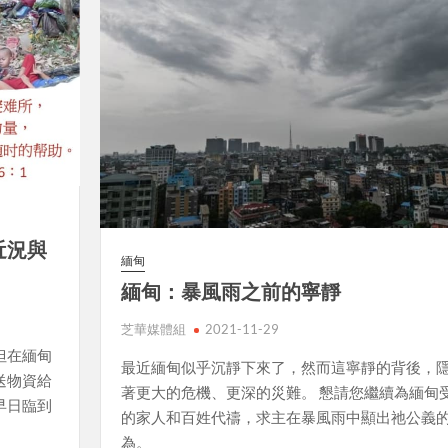
近況與
緬甸
緬甸：暴風雨之前的寧靜
芝華媒體組
2021-11-29
但在緬甸
最近緬甸似乎沉靜下來了，然而這寧靜的背後，
送物資給
著更大的危機、更深的災難。 懇請您繼續為緬甸
早日臨到
的家人和百姓代禱，求主在暴風雨中顯出祂公義
為。