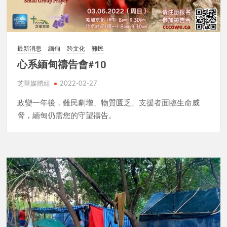
最新消息
緬甸
跨文化
難民
心系緬甸禱告會#10
芝華媒體組
2022-02-27
政變一年後，難民劇增、物質匱乏、支援者面臨生命威
脅，緬甸仍需您的守望禱告。