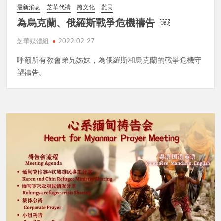
最新消息
芝華代禱
跨文化
難民
為烏克蘭、俄羅斯戰爭危機禱告 ￼
芝華媒體組
2022-02-27
呼籲所有教會弟兄姊妹，為俄羅斯和烏克蘭的戰爭危機守
望禱告。