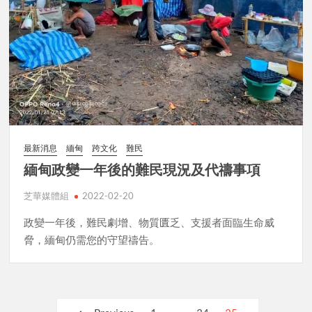
最新消息
緬甸
跨文化
難民
緬甸政變一年後的難民現況及代禱事項
芝華媒體組
2022-02-20
政變一年後，難民劇增、物質匱乏、支援者面臨生命威
脅，緬甸仍需您的守望禱告。
Posts