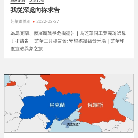
最新消息
芝華代禱
我從深處向祢求告
芝華媒體組
2022-02-27
為烏克蘭、俄羅斯戰爭危機禱告｜為芝華同工葉麗玲師母
手術禱告 ｜芝華三月禱告會: 守望媒體福音禾場｜芝華印
度宣教異象之旅