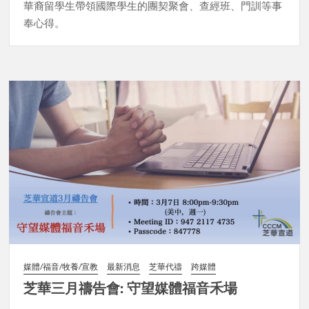
華裔留學生帶領國際學生的團契聚會、查經班、門訓等事
奉心得。
媒體/福音/牧養/宣教
最新消息
芝華代禱
跨媒體
芝華三月禱告會: 守望媒體福音禾場