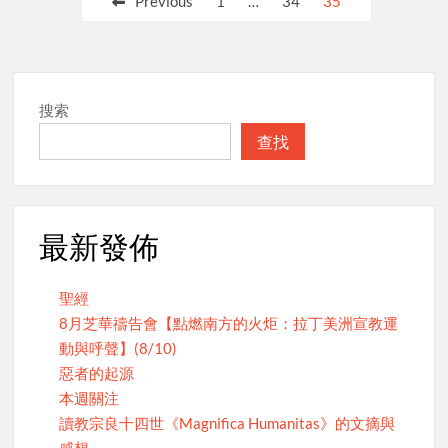
Previous
1
…
34
35
pagination
搜索
查找
最新發佈
聖經
8月芝華禱告會【點燃南方的火炬：拉丁美洲宣教運
動與呼聲】(8/10)
惡者的起源
本週關注
讀教宗良十四世《Magnifica Humanitas》的文摘與