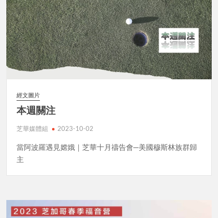
經文圖片
本週關注
芝華媒體組
2023-10-02
當阿波羅遇見嫦娥｜芝華十月禱告會─美國穆斯林族群歸
主