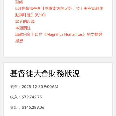
聖經
8月芝華禱告會【點燃南方的火炬：拉丁美洲宣教運
動與呼聲】(8/10)
惡者的起源
本週關注
讀教宗良十四世《Magnifica Humanitas》的文摘與
感想
基督徒大會財務狀況
截至：
2025-12-30 9:00AM
收入：
$79,742.75
支出：
$145,289.06