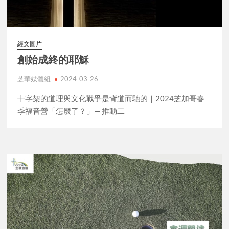
經文圖片
創始成終的耶穌
芝華媒體組
2024-03-26
十字架的道理與文化戰爭是背道而馳的｜2024芝加哥春
季福音營「怎麼了？」— 推動二