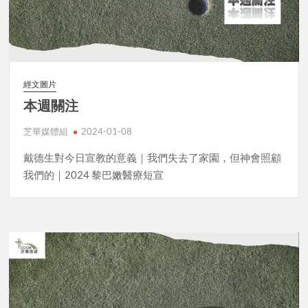
經文圖片
本週關注
芝華媒體組
2024-01-08
戴德生對今日宣教的意義｜我們失去了家園，但神會照顧
我們的｜2024 黎巴嫩醫療短宣