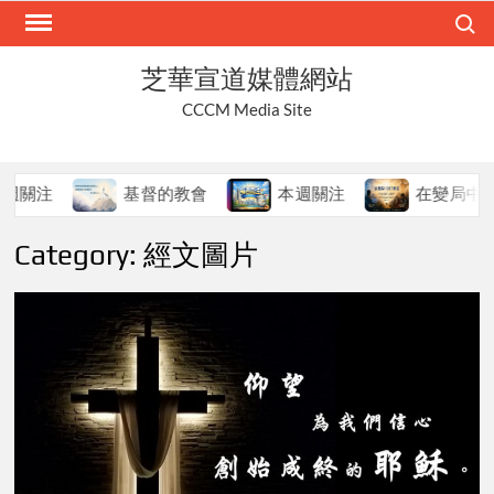
Skip
Search
to
content
芝華宣道媒體網站
CCCM Media Site
基督的教會
本週關注
在變局中持守真道
Category:
經文圖片