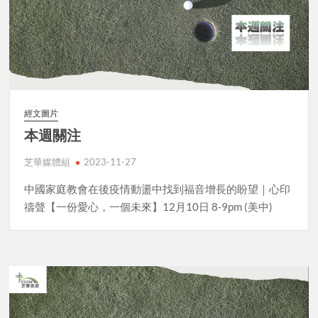
經文圖片
本週關注
芝華媒體組
2023-11-27
中國家庭教會在後疫情動盪中找到福音增長的盼望｜心印
禱聲【一份愛心，一個未來】12月10日 8-9pm (美中)